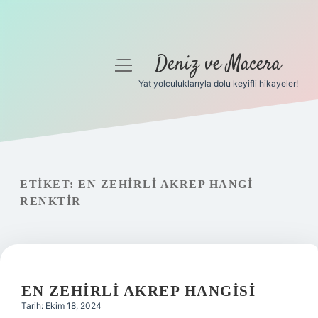
Deniz ve Macera
menüyü
aç
Yat yolculuklarıyla dolu keyifli hikayeler!
Anasayfa
Gizlilik Politikası
Yasal Uyarı
ETIKET:
EN ZEHIRLI AKREP HANGI
RENKTIR
Hakkımızda
EN ZEHIRLI AKREP HANGISI
Tarih: Ekim 18, 2024