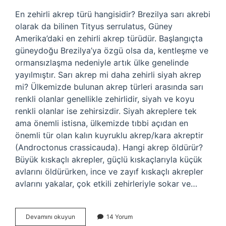
En zehirli akrep türü hangisidir? Brezilya sarı akrebi
olarak da bilinen Tityus serrulatus, Güney
Amerika’daki en zehirli akrep türüdür. Başlangıçta
güneydoğu Brezilya’ya özgü olsa da, kentleşme ve
ormansızlaşma nedeniyle artık ülke genelinde
yayılmıştır. Sarı akrep mi daha zehirli siyah akrep
mi? Ülkemizde bulunan akrep türleri arasında sarı
renkli olanlar genellikle zehirlidir, siyah ve koyu
renkli olanlar ise zehirsizdir. Siyah akreplere tek
ama önemli istisna, ülkemizde tıbbi açıdan en
önemli tür olan kalın kuyruklu akrep/kara akreptir
(Androctonus crassicauda). Hangi akrep öldürür?
Büyük kıskaçlı akrepler, güçlü kıskaçlarıyla küçük
avlarını öldürürken, ince ve zayıf kıskaçlı akrepler
avlarını yakalar, çok etkili zehirleriyle sokar ve…
En
Devamını okuyun
14 Yorum
Zehirli