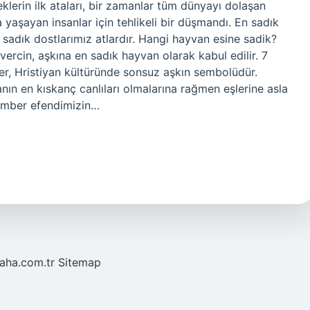
eklerin ilk ataları, bir zamanlar tüm dünyayı dolaşan
a yaşayan insanlar için tehlikeli bir düşmandı. En sadık
adık dostlarımız atlardır. Hangi hayvan esine sadik?
ercin, aşkına en sadık hayvan olarak kabul edilir. 7
nler, Hristiyan kültüründe sonsuz aşkın sembolüdür.
ın en kıskanç canlıları olmalarına rağmen eşlerine asla
amber efendimizin…
laha.com.tr
Sitemap