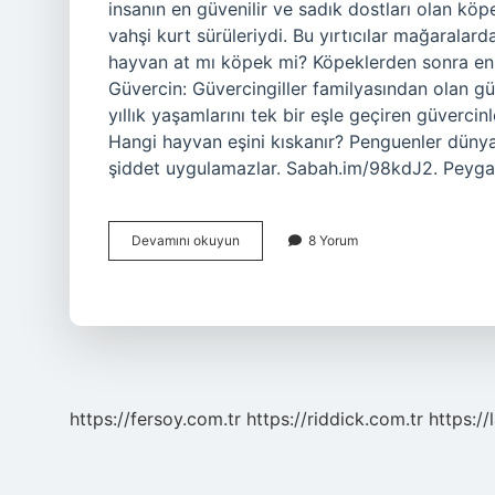
insanın en güvenilir ve sadık dostları olan köp
vahşi kurt sürüleriydi. Bu yırtıcılar mağaralard
hayvan at mı köpek mi? Köpeklerden sonra en s
Güvercin: Güvercingiller familyasından olan güv
yıllık yaşamlarını tek bir eşle geçiren güverci
Hangi hayvan eşini kıskanır? Penguenler dünyan
şiddet uygulamazlar. Sabah.im/98kdJ2. Peyg
En
Devamını okuyun
8 Yorum
Sadık
Hayvan
Hangisi
https://fersoy.com.tr
https://riddick.com.tr
https://