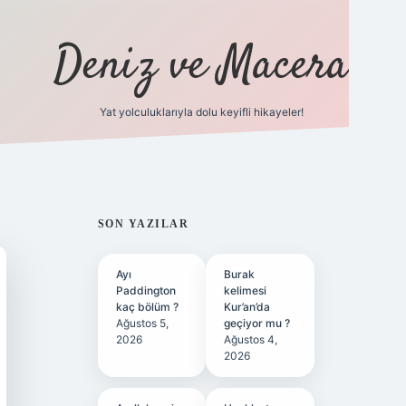
Deniz ve Macera
Yat yolculuklarıyla dolu keyifli hikayeler!
vdcasino giriş
SIDEBAR
SON YAZILAR
Ayı
Burak
Paddington
kelimesi
kaç bölüm ?
Kur’an’da
Ağustos 5,
geçiyor mu ?
2026
Ağustos 4,
2026