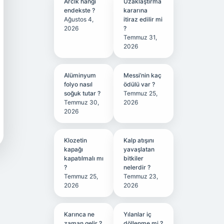
Arclk hangi
Uzaklaştırma
endekste ?
kararına
Ağustos 4,
itiraz edilir mi
2026
?
Temmuz 31,
2026
Alüminyum
Messi’nin kaç
folyo nasıl
ödülü var ?
soğuk tutar ?
Temmuz 25,
Temmuz 30,
2026
2026
Klozetin
Kalp atışını
kapağı
yavaşlatan
kapatılmalı mı
bitkiler
?
nelerdir ?
Temmuz 25,
Temmuz 23,
2026
2026
Karınca ne
Yılanlar iç
zaman gelir ?
döllenme mi ?