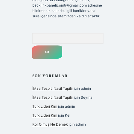
backlinkpanelicomtr@gmail.com
adresine
bildirmeniz halinde, ilgili içerikler yasal
süre içerisinde sitemizden kaldırılacaktır.
Arama
SON YORUMLAR
İMza Tespiti Nasil Yapilir
için
admin
İMza Tespiti Nasil Yapilir
için
Şeyma
Türk Lideri Kim
için
admin
Türk Lideri Kim
için
Kel
Kor Olmuş Ne Demek
için
admin