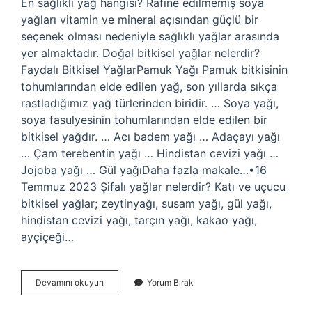
En sağlıklı yağ hangisi? Rafine edilmemiş soya
yağları vitamin ve mineral açısından güçlü bir
seçenek olması nedeniyle sağlıklı yağlar arasında
yer almaktadır. Doğal bitkisel yağlar nelerdir?
Faydalı Bitkisel YağlarPamuk Yağı Pamuk bitkisinin
tohumlarından elde edilen yağ, son yıllarda sıkça
rastladığımız yağ türlerinden biridir. … Soya yağı,
soya fasulyesinin tohumlarından elde edilen bir
bitkisel yağdır. … Acı badem yağı … Adaçayı yağı
… Çam terebentin yağı … Hindistan cevizi yağı …
Jojoba yağı … Gül yağıDaha fazla makale…•16
Temmuz 2023 Şifalı yağlar nelerdir? Katı ve uçucu
bitkisel yağlar; zeytinyağı, susam yağı, gül yağı,
hindistan cevizi yağı, tarçın yağı, kakao yağı,
ayçiçeği…
Doğal
Devamını okuyun
Yorum Bırak
Yağlar
Hangileri