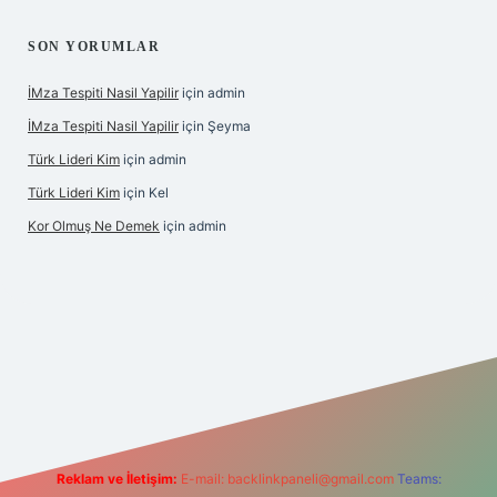
SON YORUMLAR
İMza Tespiti Nasil Yapilir
için
admin
İMza Tespiti Nasil Yapilir
için
Şeyma
Türk Lideri Kim
için
admin
Türk Lideri Kim
için
Kel
Kor Olmuş Ne Demek
için
admin
riş
Reklam ve İletişim:
E-mail:
backlinkpaneli@gmail.com
Teams: