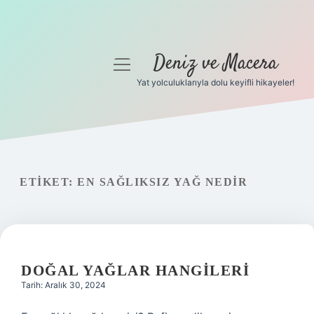
Deniz ve Macera
menüyü
aç
Yat yolculuklarıyla dolu keyifli hikayeler!
Anasayfa
Gizlilik Politikası
Yasal Uyarı
ETIKET:
EN SAĞLIKSIZ YAĞ NEDIR
Hakkımızda
DOĞAL YAĞLAR HANGILERI
Tarih: Aralık 30, 2024