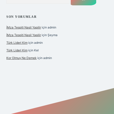
SON YORUMLAR
İMza Tespiti Nasil Yapilir
için
admin
İMza Tespiti Nasil Yapilir
için
Şeyma
Türk Lideri Kim
için
admin
Türk Lideri Kim
için
Kel
Kor Olmuş Ne Demek
için
admin
iş