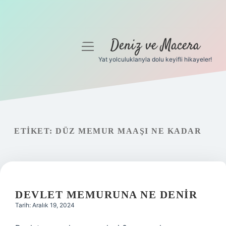
Deniz ve Macera
menüyü
aç
Yat yolculuklarıyla dolu keyifli hikayeler!
Anasayfa
Gizlilik Politikası
Yasal Uyarı
ETIKET:
DÜZ MEMUR MAAŞI NE KADAR
Hakkımızda
DEVLET MEMURUNA NE DENIR
Tarih: Aralık 19, 2024