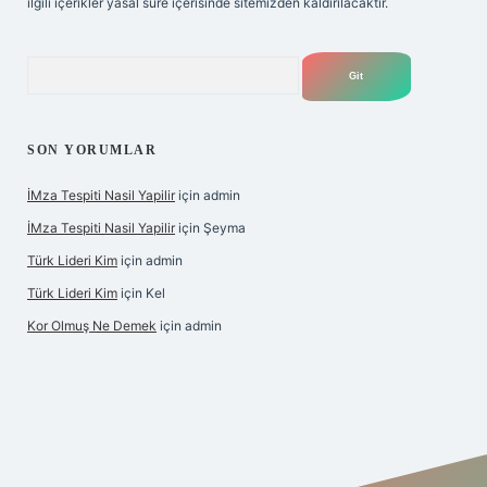
ilgili içerikler yasal süre içerisinde sitemizden kaldırılacaktır.
Arama
SON YORUMLAR
İMza Tespiti Nasil Yapilir
için
admin
İMza Tespiti Nasil Yapilir
için
Şeyma
Türk Lideri Kim
için
admin
Türk Lideri Kim
için
Kel
Kor Olmuş Ne Demek
için
admin
iş