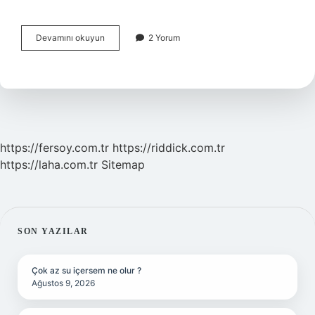
Duygusal
Devamını okuyun
2 Yorum
Zeka
Düşüklüğü
Ne
Demek
https://fersoy.com.tr
https://riddick.com.tr
https://laha.com.tr
Sitemap
SIDEBAR
SON YAZILAR
Çok az su içersem ne olur ?
Ağustos 9, 2026