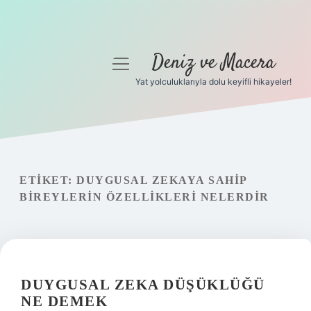
Deniz ve Macera
menüyü
aç
Yat yolculuklarıyla dolu keyifli hikayeler!
Anasayfa
Gizlilik Politikası
Yasal Uyarı
ETIKET:
DUYGUSAL ZEKAYA SAHIP
BIREYLERIN ÖZELLIKLERI NELERDIR
Hakkımızda
DUYGUSAL ZEKA DÜŞÜKLÜĞÜ
NE DEMEK