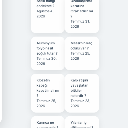
Arclk hangi
Uzaklaştırma
endekste ?
kararına
Ağustos 4,
itiraz edilir mi
2026
?
Temmuz 31,
2026
Alüminyum
Messi’nin kaç
folyo nasıl
ödülü var ?
soğuk tutar ?
Temmuz 25,
Temmuz 30,
2026
2026
Klozetin
Kalp atışını
kapağı
yavaşlatan
kapatılmalı mı
bitkiler
?
nelerdir ?
Temmuz 25,
Temmuz 23,
2026
2026
Karınca ne
Yılanlar iç
zaman gelir ?
döllenme mi ?