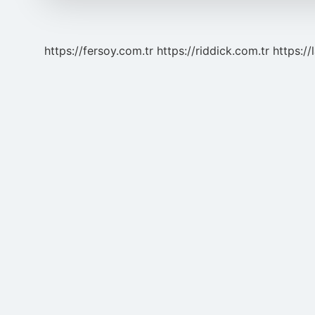
Arasında
Hangi
Sorunun
https://fersoy.com.tr
https://riddick.com.tr
https://
Ortaya
Çıkmasına
Neden
Olmuştur