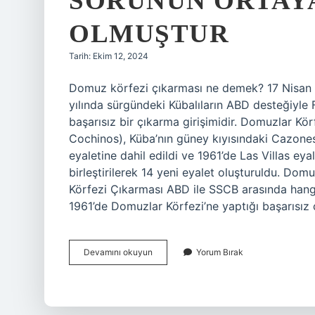
SORUNUN ORTAY
OLMUŞTUR
Tarih: Ekim 12, 2024
Domuz körfezi çıkarması ne demek? 17 Nisan 
yılında sürgündeki Kübalıların ABD desteğiyle F
başarısız bir çıkarma girişimidir. Domuzlar Kö
Cochinos), Küba’nın güney kıyısındaki Cazones
eyaletine dahil edildi ve 1961’de Las Villas eyal
birleştirilerek 14 yeni eyalet oluşturuldu. D
Körfezi Çıkarması ABD ile SSCB arasında han
1961’de Domuzlar Körfezi’ne yaptığı başarısız
Domuzlar
Devamını okuyun
Yorum Bırak
Körfezi
Çıkartması
Abd
Ile
Sscb