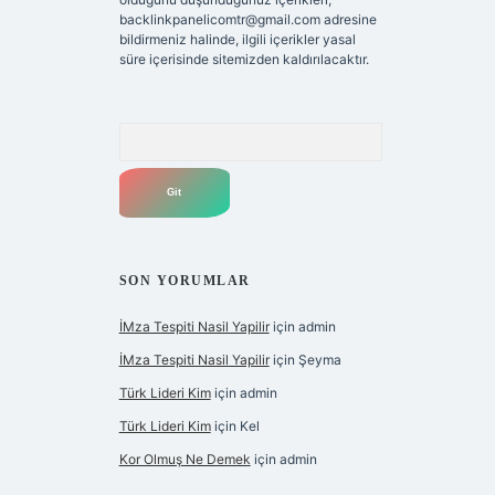
backlinkpanelicomtr@gmail.com
adresine
bildirmeniz halinde, ilgili içerikler yasal
süre içerisinde sitemizden kaldırılacaktır.
Arama
SON YORUMLAR
İMza Tespiti Nasil Yapilir
için
admin
İMza Tespiti Nasil Yapilir
için
Şeyma
Türk Lideri Kim
için
admin
Türk Lideri Kim
için
Kel
Kor Olmuş Ne Demek
için
admin