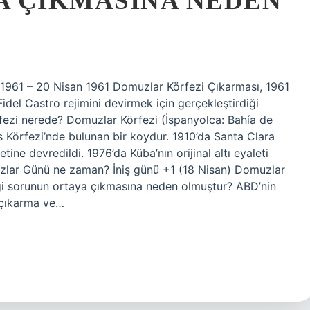
A ÇIKMASINA NEDEN
1961 – 20 Nisan 1961 Domuzlar Körfezi Çıkarması, 1961
idel Castro rejimini devirmek için gerçekleştirdiği
rfezi nerede? Domuzlar Körfezi (İspanyolca: Bahía de
 Körfezi’nde bulunan bir koydur. 1910’da Santa Clara
etine devredildi. 1976’da Küba’nın orijinal altı eyaleti
omuzlar Günü ne zaman? İniş günü +1 (18 Nisan) Domuzlar
gi sorunun ortaya çıkmasına neden olmuştur? ABD’nin
 çıkarma ve…