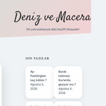
Deniz ve Macera
Yat yolculuklarıyla dolu keyifli hikayeler!
vdcasino giriş
SIDEBAR
SON YAZILAR
Ayı
Burak
Paddington
kelimesi
kaç bölüm ?
Kur’an’da
Ağustos 5,
geçiyor mu ?
2026
Ağustos 4,
2026