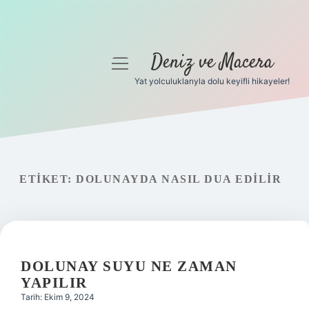
Deniz ve Macera
menüyü
aç
Yat yolculuklarıyla dolu keyifli hikayeler!
Anasayfa
Gizlilik Politikası
Yasal Uyarı
ETIKET:
DOLUNAYDA NASIL DUA EDILIR
Hakkımızda
DOLUNAY SUYU NE ZAMAN
YAPILIR
Tarih: Ekim 9, 2024