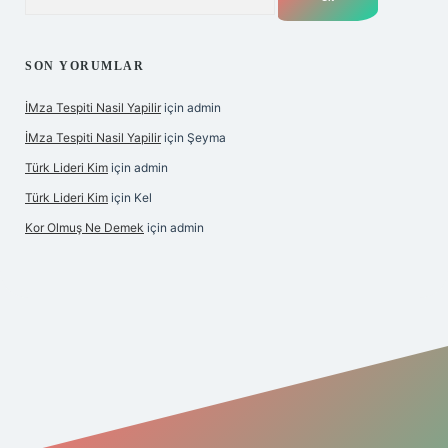
SON YORUMLAR
İMza Tespiti Nasil Yapilir
için
admin
İMza Tespiti Nasil Yapilir
için
Şeyma
Türk Lideri Kim
için
admin
Türk Lideri Kim
için
Kel
Kor Olmuş Ne Demek
için
admin
iş