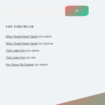
Arama
SON YORUMLAR
İMza Tespiti Nasil Yapilir
için
admin
İMza Tespiti Nasil Yapilir
için
Şeyma
Türk Lideri Kim
için
admin
Türk Lideri Kim
için
Kel
Kor Olmuş Ne Demek
için
admin
iş