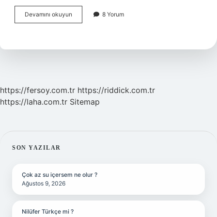
Burçlarda
Devamını okuyun
8 Yorum
Dolunay
Etkisi
Ne
Kadar
Sürer
https://fersoy.com.tr
https://riddick.com.tr
https://laha.com.tr
Sitemap
SIDEBAR
SON YAZILAR
Çok az su içersem ne olur ?
Ağustos 9, 2026
Nilüfer Türkçe mi ?