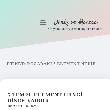
Deniz ve Macera
menüyü
aç
Yat yolculuklarıyla dolu keyifli hikayeler!
Anasayfa
Gizlilik Politikası
Yasal Uyarı
ETIKET:
DOĞADAKI 5 ELEMENT NEDIR
Hakkımızda
5 TEMEL ELEMENT HANGI
DINDE VARDIR
Tarih: Aralık 20, 2024