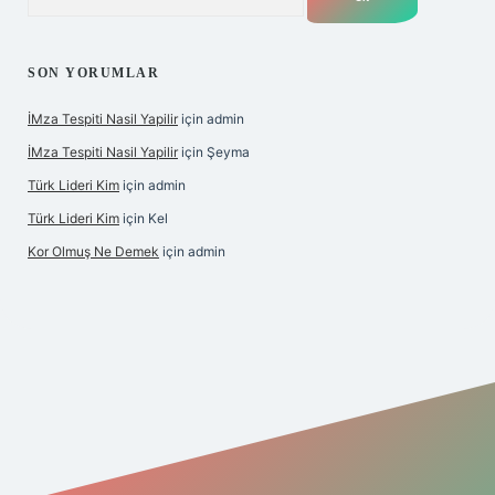
SON YORUMLAR
İMza Tespiti Nasil Yapilir
için
admin
İMza Tespiti Nasil Yapilir
için
Şeyma
Türk Lideri Kim
için
admin
Türk Lideri Kim
için
Kel
Kor Olmuş Ne Demek
için
admin
iş