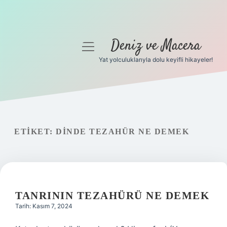
Deniz ve Macera
menüyü
aç
Yat yolculuklarıyla dolu keyifli hikayeler!
Anasayfa
Gizlilik Politikası
Yasal Uyarı
ETIKET:
DINDE TEZAHÜR NE DEMEK
Hakkımızda
TANRININ TEZAHÜRÜ NE DEMEK
Tarih: Kasım 7, 2024