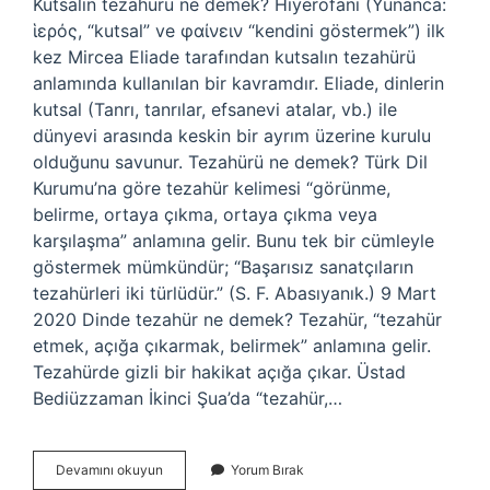
Kutsalın tezahürü ne demek? Hiyerofani (Yunanca:
ἱερός, “kutsal” ve φαίνειν “kendini göstermek”) ilk
kez Mircea Eliade tarafından kutsalın tezahürü
anlamında kullanılan bir kavramdır. Eliade, dinlerin
kutsal (Tanrı, tanrılar, efsanevi atalar, vb.) ile
dünyevi arasında keskin bir ayrım üzerine kurulu
olduğunu savunur. Tezahürü ne demek? Türk Dil
Kurumu’na göre tezahür kelimesi “görünme,
belirme, ortaya çıkma, ortaya çıkma veya
karşılaşma” anlamına gelir. Bunu tek bir cümleyle
göstermek mümkündür; “Başarısız sanatçıların
tezahürleri iki türlüdür.” (S. F. Abasıyanık.) 9 Mart
2020 Dinde tezahür ne demek? Tezahür, “tezahür
etmek, açığa çıkarmak, belirmek” anlamına gelir.
Tezahürde gizli bir hakikat açığa çıkar. Üstad
Bediüzzaman İkinci Şua’da “tezahür,…
Tanrının
Devamını okuyun
Yorum Bırak
Tezahürü