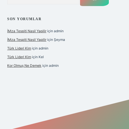
SON YORUMLAR
İMza Tespiti Nasil Yapilir
için
admin
İMza Tespiti Nasil Yapilir
için
Şeyma
Türk Lideri Kim
için
admin
Türk Lideri Kim
için
Kel
Kor Olmuş Ne Demek
için
admin
iş