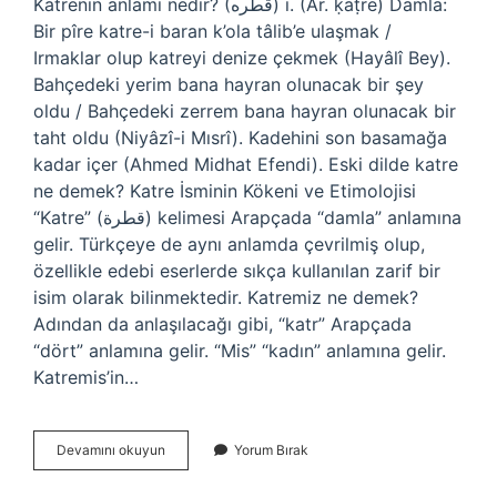
Katrenin anlamı nedir? (ﻗﻄﺮﻩ) i. (Ar. ḳaṭre) Damla:
Bir pîre katre-i baran k’ola tâlib’e ulaşmak /
Irmaklar olup katreyi denize çekmek (Hayâlî Bey).
Bahçedeki yerim bana hayran olunacak bir şey
oldu / Bahçedeki zerrem bana hayran olunacak bir
taht oldu (Niyâzî-i Mısrî). Kadehini son basamağa
kadar içer (Ahmed Midhat Efendi). Eski dilde katre
ne demek? Katre İsminin Kökeni ve Etimolojisi
“Katre” (قطرة) kelimesi Arapçada “damla” anlamına
gelir. Türkçeye de aynı anlamda çevrilmiş olup,
özellikle edebi eserlerde sıkça kullanılan zarif bir
isim olarak bilinmektedir. Katremiz ne demek?
Adından da anlaşılacağı gibi, “katr” Arapçada
“dört” anlamına gelir. “Mis” “kadın” anlamına gelir.
Katremis’in…
Katre
Devamını okuyun
Yorum Bırak
Ne
Demek