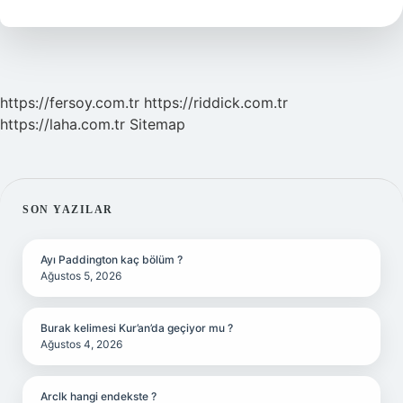
Tdk
https://fersoy.com.tr
https://riddick.com.tr
https://laha.com.tr
Sitemap
SIDEBAR
SON YAZILAR
Ayı Paddington kaç bölüm ?
Ağustos 5, 2026
Burak kelimesi Kur’an’da geçiyor mu ?
Ağustos 4, 2026
Arclk hangi endekste ?