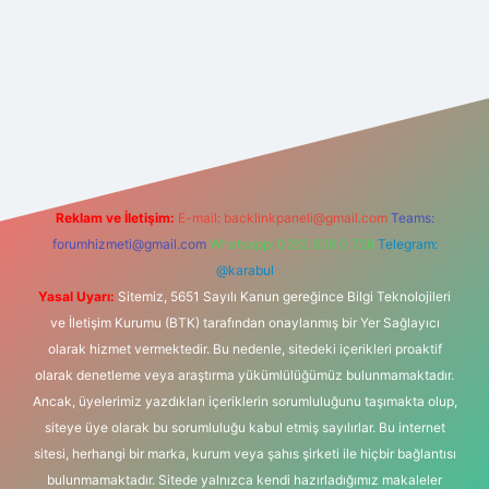
riş
Reklam ve İletişim:
E-mail:
backlinkpaneli@gmail.com
Teams:
forumhizmeti@gmail.com
Whatsapp: 0262 606 0 726
Telegram:
@karabul
Yasal Uyarı:
Sitemiz, 5651 Sayılı Kanun gereğince Bilgi Teknolojileri
ve İletişim Kurumu (BTK) tarafından onaylanmış bir Yer Sağlayıcı
olarak hizmet vermektedir. Bu nedenle, sitedeki içerikleri proaktif
olarak denetleme veya araştırma yükümlülüğümüz bulunmamaktadır.
Ancak, üyelerimiz yazdıkları içeriklerin sorumluluğunu taşımakta olup,
siteye üye olarak bu sorumluluğu kabul etmiş sayılırlar. Bu internet
sitesi, herhangi bir marka, kurum veya şahıs şirketi ile hiçbir bağlantısı
bulunmamaktadır. Sitede yalnızca kendi hazırladığımız makaleler