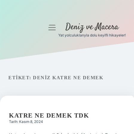
Deniz ve Macera
menüyü
aç
Yat yolculuklarıyla dolu keyifli hikayeler!
Anasayfa
Gizlilik Politikası
Yasal Uyarı
ETIKET:
DENIZ KATRE NE DEMEK
Hakkımızda
KATRE NE DEMEK TDK
Tarih: Kasım 8, 2024