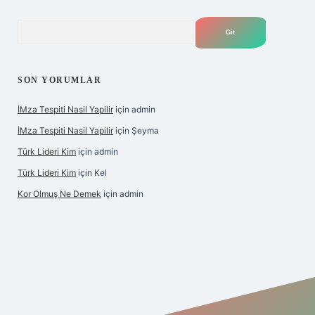
Arama
SON YORUMLAR
İMza Tespiti Nasil Yapilir
için
admin
İMza Tespiti Nasil Yapilir
için
Şeyma
Türk Lideri Kim
için
admin
Türk Lideri Kim
için
Kel
Kor Olmuş Ne Demek
için
admin
iş