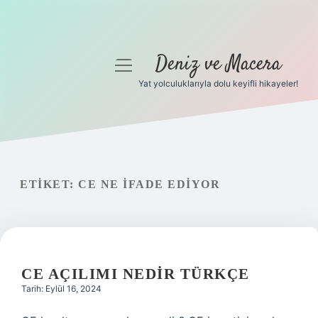
Deniz ve Macera
menüyü
aç
Yat yolculuklarıyla dolu keyifli hikayeler!
Anasayfa
Gizlilik Politikası
Yasal Uyarı
ETIKET:
CE NE IFADE EDIYOR
Hakkımızda
CE AÇILIMI NEDIR TÜRKÇE
Tarih: Eylül 16, 2024