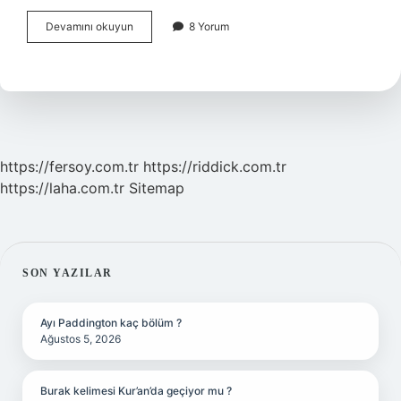
Ce
Devamını okuyun
8 Yorum
Açılımı
Nedir
Türkçe
https://fersoy.com.tr
https://riddick.com.tr
https://laha.com.tr
Sitemap
SIDEBAR
SON YAZILAR
Ayı Paddington kaç bölüm ?
Ağustos 5, 2026
Burak kelimesi Kur’an’da geçiyor mu ?