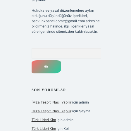
Hukuka ve yasal düzenlemelere aykırı
olduğunu düşündüğünüz içerikleri,
backlinkpanelicomtr@gmail.com
adresine
bildirmeniz halinde, ilgili içerikler yasal
süre içerisinde sitemizden kaldırılacaktır.
Arama
SON YORUMLAR
İMza Tespiti Nasil Yapilir
için
admin
İMza Tespiti Nasil Yapilir
için
Şeyma
Türk Lideri Kim
için
admin
Türk Lideri Kim
için
Kel