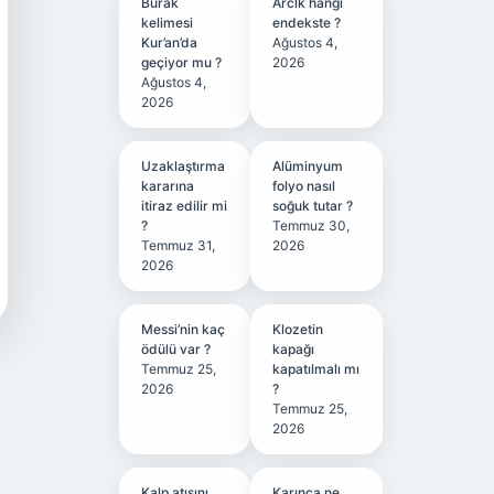
Burak
Arclk hangi
kelimesi
endekste ?
Kur’an’da
Ağustos 4,
geçiyor mu ?
2026
Ağustos 4,
2026
Uzaklaştırma
Alüminyum
kararına
folyo nasıl
itiraz edilir mi
soğuk tutar ?
?
Temmuz 30,
Temmuz 31,
2026
2026
Messi’nin kaç
Klozetin
ödülü var ?
kapağı
Temmuz 25,
kapatılmalı mı
2026
?
Temmuz 25,
2026
Kalp atışını
Karınca ne