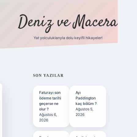
Deniz ve Macera
Yat yolculuklarıyla dolu keyifli hikayeler!
vdcasino giriş
SIDEBAR
SON YAZILAR
Faturayı son
Ayı
ödeme tarihi
Paddington
geçerse ne
kaç bölüm ?
olur ?
Ağustos 5,
Ağustos 6,
2026
2026