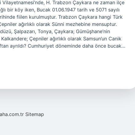
li Vilayetnamesi’nde, H. Trabzon Çaykara ne zaman ilçe
lı bir köy iken, Bucak 01.06.1947 tarih ve 5071 sayılı
rihinde fiilen kurulmuştur. Trabzon Çaykara hangi Türk
pniler ağırlıklı olarak Sünni mezhebine mensuptur.
düzü, Şalpazarı, Tonya, Çaykara; Gümüşhane’nin
, Kalkandere; Çepniler ağırlıklı olarak Samsun’un Canik
oftan ayrıldı? Cumhuriyet döneminde daha önce bucak…
laha.com.tr
Sitemap