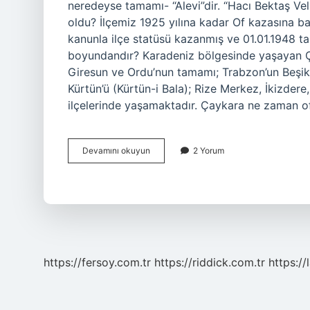
neredeyse tamamı- “Alevi”dir. “Hacı Bektaş Ve
oldu? İlçemiz 1925 yılına kadar Of kazasına bağ
kanunla ilçe statüsü kazanmış ve 01.01.1948 ta
boyundandır? Karadeniz bölgesinde yaşayan Çe
Giresun ve Ordu’nun tamamı; Trabzon’un Beşik
Kürtün’ü (Kürtün-i Bala); Rize Merkez, İkizdere
ilçelerinde yaşamaktadır. Çaykara ne zaman 
Çaykaranın
Devamını okuyun
2 Yorum
Kaç
Köyü
Var
https://fersoy.com.tr
https://riddick.com.tr
https://