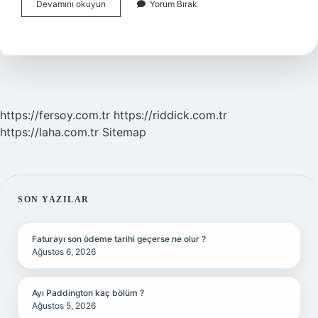
Faiz
Devamını okuyun
Yorum Bırak
Oranları
Paritesi
Nasıl
Hesaplanır
https://fersoy.com.tr
https://riddick.com.tr
https://laha.com.tr
Sitemap
SIDEBAR
SON YAZILAR
Faturayı son ödeme tarihi geçerse ne olur ?
Ağustos 6, 2026
Ayı Paddington kaç bölüm ?
Ağustos 5, 2026