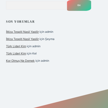
Arama
SON YORUMLAR
İMza Tespiti Nasil Yapilir
için
admin
İMza Tespiti Nasil Yapilir
için
Şeyma
Türk Lideri Kim
için
admin
Türk Lideri Kim
için
Kel
Kor Olmuş Ne Demek
için
admin
iş