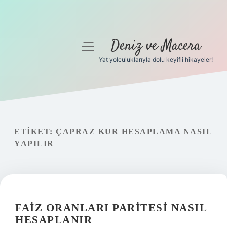
Deniz ve Macera
menüyü
aç
Yat yolculuklarıyla dolu keyifli hikayeler!
Anasayfa
Gizlilik Politikası
Yasal Uyarı
ETIKET:
ÇAPRAZ KUR HESAPLAMA NASIL
YAPILIR
Hakkımızda
FAIZ ORANLARI PARITESI NASIL
HESAPLANIR