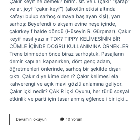
Çakır keyif ne demek? birim. sıf. ve i. (çakır “şarap”
ve ar. joyf “çakır-keyf”) (alkolün etkisi altında
kafayı bulup sarhoş olmaya başlayan kişi), yarı
sarhoş: Beyefendi o akşam evine neşe içinde,
çakırkeyif halde döndü (Hüseyin R. Gürpınar). Çakır
keyif nasıl yazılır TDK? TIPPY KELİMESİNİN BİR
CÜMLE İÇİNDE DOĞRU KULLANIMINA ÖRNEKLER
Trene binmeden önce biraz sarhoştuk. Pasajların
demir kapıları kapanırken, dört genç adam,
öğretmenleri önlerinde, sarhoş bir şekilde dışarı
çıktı. Çakır diye kime denir? Çakır kelimesi ela
kahverengi ve açık mavi gözlü anlamına geliyor.
Çakır içki nedir? ÇAKIR İçki Oyunu, her türlü sosyal
etkinlik ve parti için tasarlanmış eğlenceli bir içki…
Çakırkeyif
Devamını okuyun
10 Yorum
Ne
Demek
Tdk