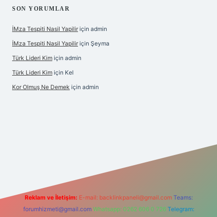
SON YORUMLAR
İMza Tespiti Nasil Yapilir
için
admin
İMza Tespiti Nasil Yapilir
için
Şeyma
Türk Lideri Kim
için
admin
Türk Lideri Kim
için
Kel
Kor Olmuş Ne Demek
için
admin
iriş
Reklam ve İletişim:
E-mail:
backlinkpaneli@gmail.com
Teams:
forumhizmeti@gmail.com
Whatsapp: 0262 606 0 726
Telegram: