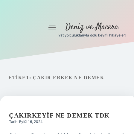
Deniz ve Macera
menüyü
aç
Yat yolculuklarıyla dolu keyifli hikayeler!
Anasayfa
Gizlilik Politikası
Yasal Uyarı
ETIKET:
ÇAKIR ERKEK NE DEMEK
Hakkımızda
ÇAKIRKEYIF NE DEMEK TDK
Tarih: Eylül 16, 2024