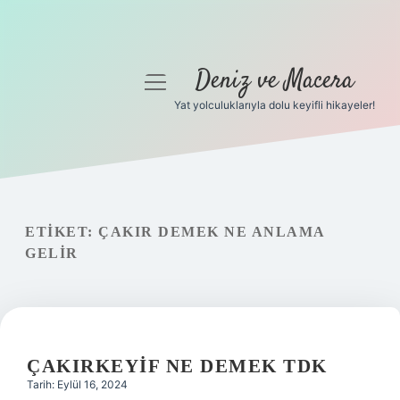
Deniz ve Macera
menüyü
aç
Yat yolculuklarıyla dolu keyifli hikayeler!
Anasayfa
Gizlilik Politikası
Yasal Uyarı
ETIKET:
ÇAKIR DEMEK NE ANLAMA
GELIR
Hakkımızda
ÇAKIRKEYIF NE DEMEK TDK
Tarih: Eylül 16, 2024