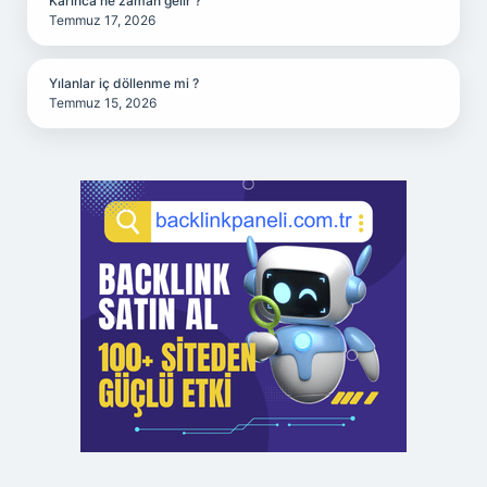
Karınca ne zaman gelir ?
Temmuz 17, 2026
Yılanlar iç döllenme mi ?
Temmuz 15, 2026