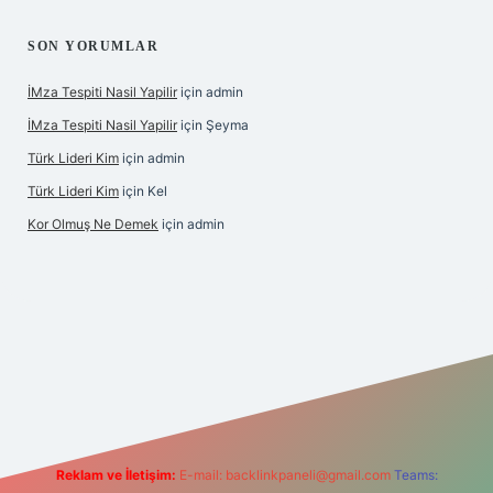
SON YORUMLAR
İMza Tespiti Nasil Yapilir
için
admin
İMza Tespiti Nasil Yapilir
için
Şeyma
Türk Lideri Kim
için
admin
Türk Lideri Kim
için
Kel
Kor Olmuş Ne Demek
için
admin
iriş
Reklam ve İletişim:
E-mail:
backlinkpaneli@gmail.com
Teams: