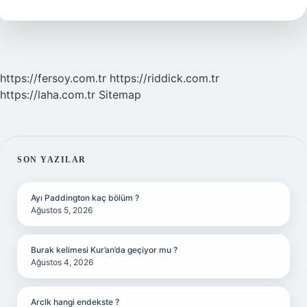
Tdk
https://fersoy.com.tr
https://riddick.com.tr
https://laha.com.tr
Sitemap
SIDEBAR
SON YAZILAR
Ayı Paddington kaç bölüm ?
Ağustos 5, 2026
Burak kelimesi Kur’an’da geçiyor mu ?
Ağustos 4, 2026
Arclk hangi endekste ?