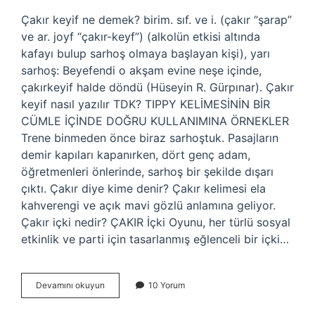
Çakır keyif ne demek? birim. sıf. ve i. (çakır “şarap”
ve ar. joyf “çakır-keyf”) (alkolün etkisi altında
kafayı bulup sarhoş olmaya başlayan kişi), yarı
sarhoş: Beyefendi o akşam evine neşe içinde,
çakırkeyif halde döndü (Hüseyin R. Gürpınar). Çakır
keyif nasıl yazılır TDK? TIPPY KELİMESİNİN BİR
CÜMLE İÇİNDE DOĞRU KULLANIMINA ÖRNEKLER
Trene binmeden önce biraz sarhoştuk. Pasajların
demir kapıları kapanırken, dört genç adam,
öğretmenleri önlerinde, sarhoş bir şekilde dışarı
çıktı. Çakır diye kime denir? Çakır kelimesi ela
kahverengi ve açık mavi gözlü anlamına geliyor.
Çakır içki nedir? ÇAKIR İçki Oyunu, her türlü sosyal
etkinlik ve parti için tasarlanmış eğlenceli bir içki…
Çakırkeyif
Devamını okuyun
10 Yorum
Ne
Demek