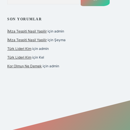
SON YORUMLAR
İMza Tespiti Nasil Yapilir
için
admin
İMza Tespiti Nasil Yapilir
için
Şeyma
Türk Lideri Kim
için
admin
Türk Lideri Kim
için
Kel
Kor Olmuş Ne Demek
için
admin
iş