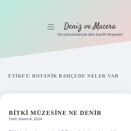
Deniz ve Macera
menüyü
aç
Yat yolculuklarıyla dolu keyifli hikayeler!
Anasayfa
Gizlilik Politikası
Yasal Uyarı
ETIKET:
BOTANIK BAHÇEDE NELER VAR
Hakkımızda
BITKI MÜZESINE NE DENIR
Tarih: Kasım 4, 2024