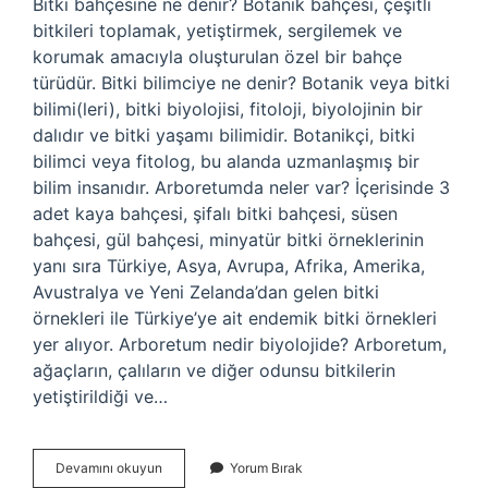
Bitki bahçesine ne denir? Botanik bahçesi, çeşitli
bitkileri toplamak, yetiştirmek, sergilemek ve
korumak amacıyla oluşturulan özel bir bahçe
türüdür. Bitki bilimciye ne denir? Botanik veya bitki
bilimi(leri), bitki biyolojisi, fitoloji, biyolojinin bir
dalıdır ve bitki yaşamı bilimidir. Botanikçi, bitki
bilimci veya fitolog, bu alanda uzmanlaşmış bir
bilim insanıdır. Arboretumda neler var? İçerisinde 3
adet kaya bahçesi, şifalı bitki bahçesi, süsen
bahçesi, gül bahçesi, minyatür bitki örneklerinin
yanı sıra Türkiye, Asya, Avrupa, Afrika, Amerika,
Avustralya ve Yeni Zelanda’dan gelen bitki
örnekleri ile Türkiye’ye ait endemik bitki örnekleri
yer alıyor. Arboretum nedir biyolojide? Arboretum,
ağaçların, çalıların ve diğer odunsu bitkilerin
yetiştirildiği ve…
Bitki
Devamını okuyun
Yorum Bırak
Müzesine