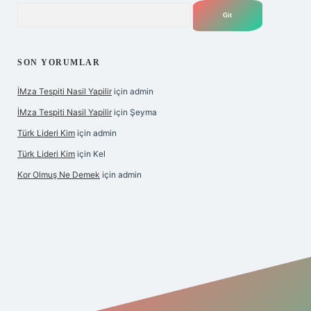
Arama
SON YORUMLAR
İMza Tespiti Nasil Yapilir
için
admin
İMza Tespiti Nasil Yapilir
için
Şeyma
Türk Lideri Kim
için
admin
Türk Lideri Kim
için
Kel
Kor Olmuş Ne Demek
için
admin
iş