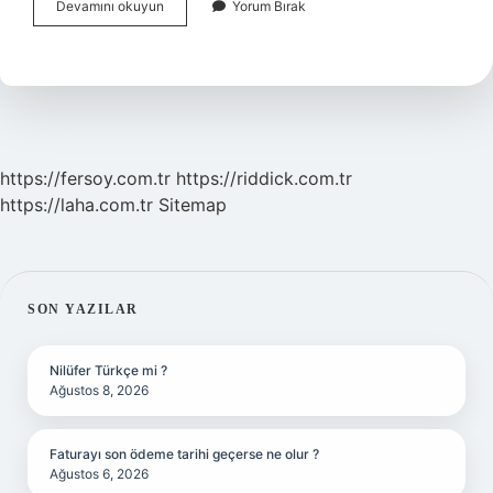
Mide
Devamını okuyun
Yorum Bırak
Ülserine
Neler
Yasak
https://fersoy.com.tr
https://riddick.com.tr
https://laha.com.tr
Sitemap
SIDEBAR
SON YAZILAR
Nilüfer Türkçe mi ?
Ağustos 8, 2026
Faturayı son ödeme tarihi geçerse ne olur ?
Ağustos 6, 2026