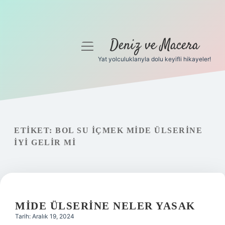
Deniz ve Macera
menüyü
aç
Yat yolculuklarıyla dolu keyifli hikayeler!
Anasayfa
Gizlilik Politikası
Yasal Uyarı
ETIKET:
BOL SU IÇMEK MIDE ÜLSERINE
IYI GELIR MI
Hakkımızda
MIDE ÜLSERINE NELER YASAK
Tarih: Aralık 19, 2024