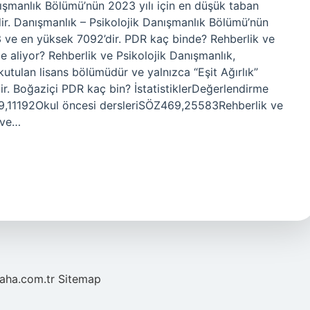
nışmanlık Bölümü’nün 2023 yılı için en düşük taban
r. Danışmanlık – Psikolojik Danışmanlık Bölümü’nün
3 ve en yüksek 7092’dir. PDR kaç binde? Rehberlik ve
e aliyor? Rehberlik ve Psikolojik Danışmanlık,
kutulan lisans bölümüdür ve yalnızca “Eşit Ağırlık”
r. Boğaziçi PDR kaç bin? İstatistiklerDeğerlendirme
9,11192Okul öncesi dersleriSÖZ469,25583Rehberlik ve
 ve…
laha.com.tr
Sitemap