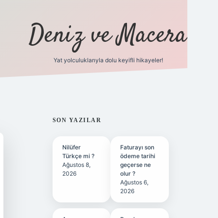
Deniz ve Macera
Yat yolculuklarıyla dolu keyifli hikayeler!
vdcasino giriş
SIDEBAR
SON YAZILAR
Nilüfer
Faturayı son
Türkçe mi ?
ödeme tarihi
Ağustos 8,
geçerse ne
2026
olur ?
Ağustos 6,
2026