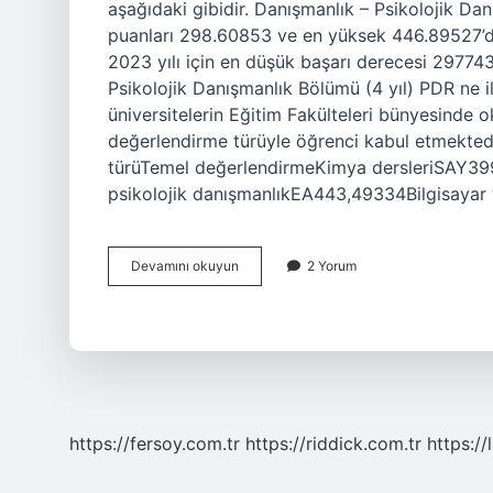
aşağıdaki gibidir. Danışmanlık – Psikolojik Da
puanları 298.60853 ve en yüksek 446.89527’di
2023 yılı için en düşük başarı derecesi 29774
Psikolojik Danışmanlık Bölümü (4 yıl) PDR ne il
üniversitelerin Eğitim Fakülteleri bünyesinde o
değerlendirme türüyle öğrenci kabul etmektedi
türüTemel değerlendirmeKimya dersleriSAY39
psikolojik danışmanlıkEA443,49334Bilgisayar
Pdr
Devamını okuyun
2 Yorum
Kaç
Binle
Alır
https://fersoy.com.tr
https://riddick.com.tr
https://