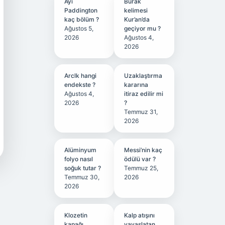
Ayı
Burak
Paddington
kelimesi
kaç bölüm ?
Kur’an’da
Ağustos 5,
geçiyor mu ?
2026
Ağustos 4,
2026
Arclk hangi
Uzaklaştırma
endekste ?
kararına
Ağustos 4,
itiraz edilir mi
2026
?
Temmuz 31,
2026
Alüminyum
Messi’nin kaç
folyo nasıl
ödülü var ?
soğuk tutar ?
Temmuz 25,
Temmuz 30,
2026
2026
Klozetin
Kalp atışını
kapağı
yavaşlatan