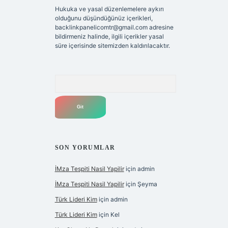
Hukuka ve yasal düzenlemelere aykırı
olduğunu düşündüğünüz içerikleri,
backlinkpanelicomtr@gmail.com
adresine
bildirmeniz halinde, ilgili içerikler yasal
süre içerisinde sitemizden kaldırılacaktır.
Arama
SON YORUMLAR
İMza Tespiti Nasil Yapilir
için
admin
İMza Tespiti Nasil Yapilir
için
Şeyma
Türk Lideri Kim
için
admin
Türk Lideri Kim
için
Kel