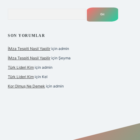
Arama
SON YORUMLAR
İMza Tespiti Nasil Yapilir
için
admin
İMza Tespiti Nasil Yapilir
için
Şeyma
Türk Lideri Kim
için
admin
Türk Lideri Kim
için
Kel
Kor Olmuş Ne Demek
için
admin
iş