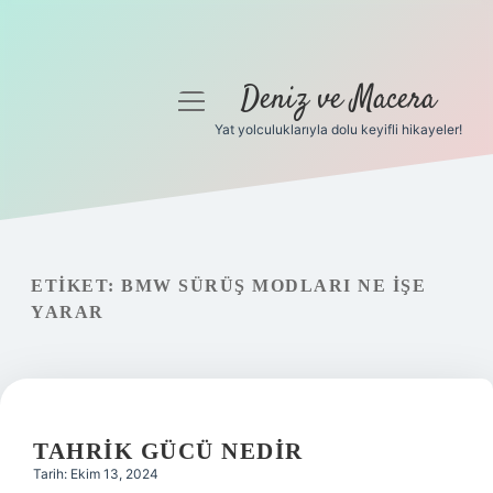
Deniz ve Macera
menüyü
aç
Yat yolculuklarıyla dolu keyifli hikayeler!
Anasayfa
Gizlilik Politikası
Yasal Uyarı
ETIKET:
BMW SÜRÜŞ MODLARI NE IŞE
YARAR
Hakkımızda
TAHRIK GÜCÜ NEDIR
Tarih: Ekim 13, 2024