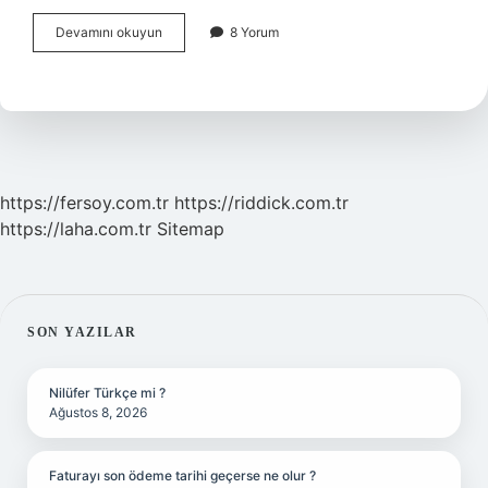
Tahrik
Devamını okuyun
8 Yorum
Gücü
Nedir
https://fersoy.com.tr
https://riddick.com.tr
https://laha.com.tr
Sitemap
SIDEBAR
SON YAZILAR
Nilüfer Türkçe mi ?
Ağustos 8, 2026
Faturayı son ödeme tarihi geçerse ne olur ?