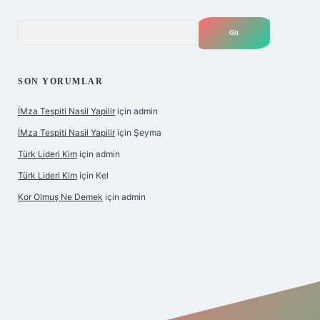
Arama
SON YORUMLAR
İMza Tespiti Nasil Yapilir
için
admin
İMza Tespiti Nasil Yapilir
için
Şeyma
Türk Lideri Kim
için
admin
Türk Lideri Kim
için
Kel
Kor Olmuş Ne Demek
için
admin
iş