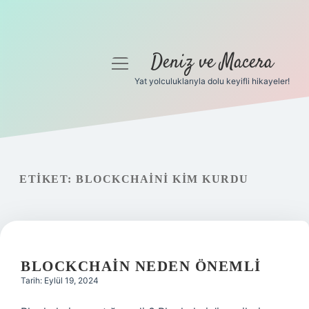
Deniz ve Macera
menüyü
aç
Yat yolculuklarıyla dolu keyifli hikayeler!
Anasayfa
Gizlilik Politikası
Yasal Uyarı
ETIKET:
BLOCKCHAINI KIM KURDU
Hakkımızda
BLOCKCHAIN NEDEN ÖNEMLI
Tarih: Eylül 19, 2024