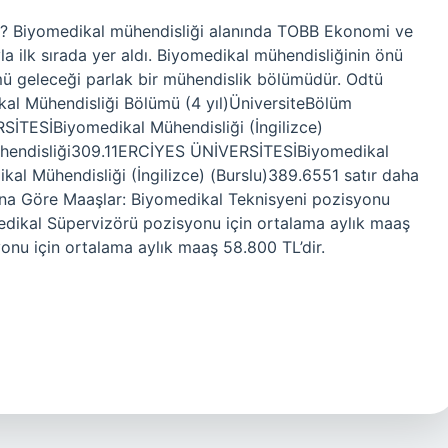
r? Biyomedikal mühendisliği alanında TOBB Ekonomi ve
a ilk sırada yer aldı. Biyomedikal mühendisliğinin önü
mü geleceği parlak bir mühendislik bölümüdür. Odtü
al Mühendisliği Bölümü (4 yıl)ÜniversiteBölüm
ESİBiyomedikal Mühendisliği (İngilizce)
hendisliği309.11ERCİYES ÜNİVERSİTESİBiyomedikal
l Mühendisliği (İngilizce) (Burslu)389.6551 satır daha
ana Göre Maaşlar: Biyomedikal Teknisyeni pozisyonu
edikal Süpervizörü pozisyonu için ortalama aylık maaş
onu için ortalama aylık maaş 58.800 TL’dir.