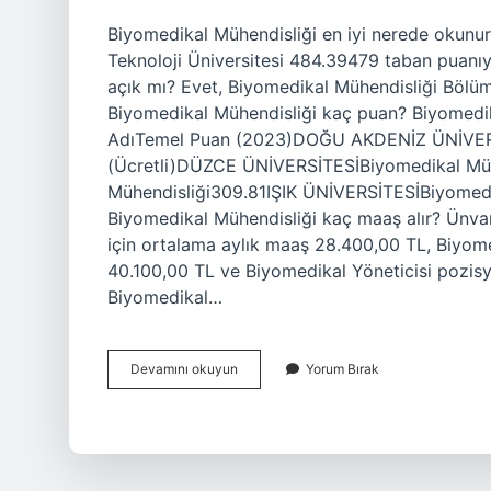
Biyomedikal Mühendisliği en iyi nerede okunu
Teknoloji Üniversitesi 484.39479 taban puanıyl
açık mı? Evet, Biyomedikal Mühendisliği Bölü
Biyomedikal Mühendisliği kaç puan? Biyomedik
AdıTemel Puan (2023)DOĞU AKDENİZ ÜNİVERSİT
(Ücretli)DÜZCE ÜNİVERSİTESİBiyomedikal Mü
Mühendisliği309.81IŞIK ÜNİVERSİTESİBiyomedika
Biyomedikal Mühendisliği kaç maaş alır? Ünv
için ortalama aylık maaş 28.400,00 TL, Biyom
40.100,00 TL ve Biyomedikal Yöneticisi pozisy
Biyomedikal…
En
Devamını okuyun
Yorum Bırak
Iyi
Biyomedikal
Mühendisliği
Hangi
Üniversitelerde
Var