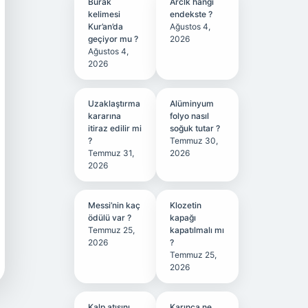
Burak
Arclk hangi
kelimesi
endekste ?
Kur’an’da
Ağustos 4,
geçiyor mu ?
2026
Ağustos 4,
2026
Uzaklaştırma
Alüminyum
kararına
folyo nasıl
itiraz edilir mi
soğuk tutar ?
?
Temmuz 30,
Temmuz 31,
2026
2026
Messi’nin kaç
Klozetin
ödülü var ?
kapağı
Temmuz 25,
kapatılmalı mı
2026
?
Temmuz 25,
2026
Kalp atışını
Karınca ne