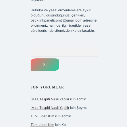
Hukuka ve yasal düzenlemelere aykırı
olduğunu düşündüğünüz içerikleri,
backlinkpanelicomtr@gmail.com
adresine
bildirmeniz halinde, ilgili içerikler yasal
süre içerisinde sitemizden kaldırılacaktır.
Arama
SON YORUMLAR
İMza Tespiti Nasil Yapilir
için
admin
İMza Tespiti Nasil Yapilir
için
Şeyma
Türk Lideri Kim
için
admin
Türk Lideri Kim
için
Kel