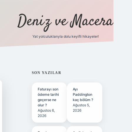
Deniz ve Macera
Yat yolculuklarıyla dolu keyifli hikayeler!
vdcasino giriş
SIDEBAR
SON YAZILAR
Faturayı son
Ayı
ödeme tarihi
Paddington
geçerse ne
kaç bölüm ?
olur ?
Ağustos 5,
Ağustos 6,
2026
2026