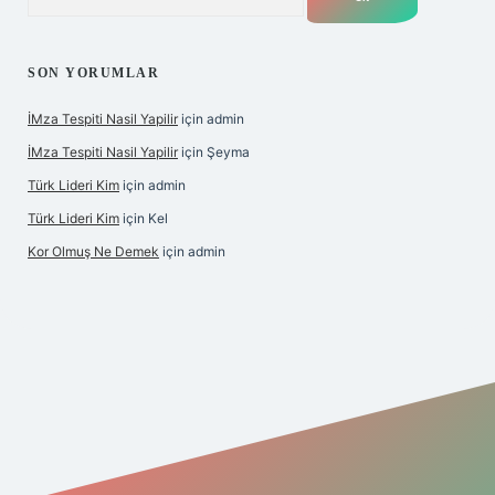
SON YORUMLAR
İMza Tespiti Nasil Yapilir
için
admin
İMza Tespiti Nasil Yapilir
için
Şeyma
Türk Lideri Kim
için
admin
Türk Lideri Kim
için
Kel
Kor Olmuş Ne Demek
için
admin
iş