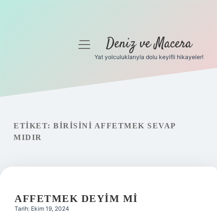
Deniz ve Macera
menüyü
aç
Yat yolculuklarıyla dolu keyifli hikayeler!
Anasayfa
Gizlilik Politikası
Yasal Uyarı
ETIKET:
BIRISINI AFFETMEK SEVAP
MIDIR
Hakkımızda
AFFETMEK DEYIM MI
Tarih: Ekim 19, 2024