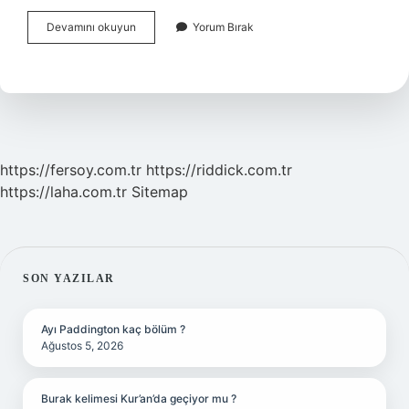
Bilimsel
Devamını okuyun
Yorum Bırak
Uydurma
Nedir
https://fersoy.com.tr
https://riddick.com.tr
https://laha.com.tr
Sitemap
SIDEBAR
SON YAZILAR
Ayı Paddington kaç bölüm ?
Ağustos 5, 2026
Burak kelimesi Kur’an’da geçiyor mu ?