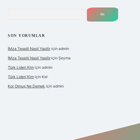
Arama
SON YORUMLAR
İMza Tespiti Nasil Yapilir
için
admin
İMza Tespiti Nasil Yapilir
için
Şeyma
Türk Lideri Kim
için
admin
Türk Lideri Kim
için
Kel
Kor Olmuş Ne Demek
için
admin
iş