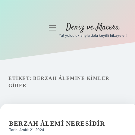
Deniz ve Macera
menüyü
aç
Yat yolculuklarıyla dolu keyifli hikayeler!
Anasayfa
Gizlilik Politikası
Yasal Uyarı
ETIKET:
BERZAH ÂLEMINE KIMLER
GIDER
Hakkımızda
BERZAH ÂLEMI NERESIDIR
Tarih: Aralık 21, 2024