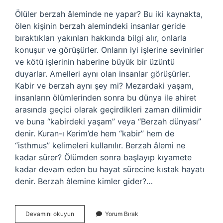
Ölüler berzah âleminde ne yapar? Bu iki kaynakta,
ölen kişinin berzah alemindeki insanlar geride
bıraktıkları yakınları hakkında bilgi alır, onlarla
konuşur ve görüşürler. Onların iyi işlerine sevinirler
ve kötü işlerinin haberine büyük bir üzüntü
duyarlar. Amelleri aynı olan insanlar görüşürler.
Kabir ve berzah aynı şey mi? Mezardaki yaşam,
insanların ölümlerinden sonra bu dünya ile ahiret
arasında geçici olarak geçirdikleri zaman dilimidir
ve buna “kabirdeki yaşam” veya “Berzah dünyası”
denir. Kuran-ı Kerim’de hem “kabir” hem de
“isthmus” kelimeleri kullanılır. Berzah âlemi ne
kadar sürer? Ölümden sonra başlayıp kıyamete
kadar devam eden bu hayat sürecine kıstak hayatı
denir. Berzah âlemine kimler gider?…
Berzah
Devamını okuyun
Yorum Bırak
Âlemi