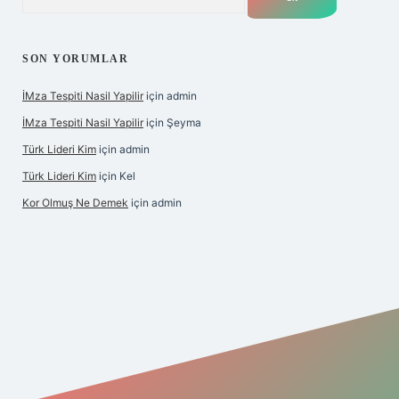
SON YORUMLAR
İMza Tespiti Nasil Yapilir
için
admin
İMza Tespiti Nasil Yapilir
için
Şeyma
Türk Lideri Kim
için
admin
Türk Lideri Kim
için
Kel
Kor Olmuş Ne Demek
için
admin
iş