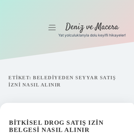
Deniz ve Macera
menüyü
aç
Yat yolculuklarıyla dolu keyifli hikayeler!
Anasayfa
Gizlilik Politikası
Yasal Uyarı
ETIKET:
BELEDIYEDEN SEYYAR SATIŞ
IZNI NASIL ALINIR
Hakkımızda
BITKISEL DROG SATIŞ IZIN
BELGESI NASIL ALINIR