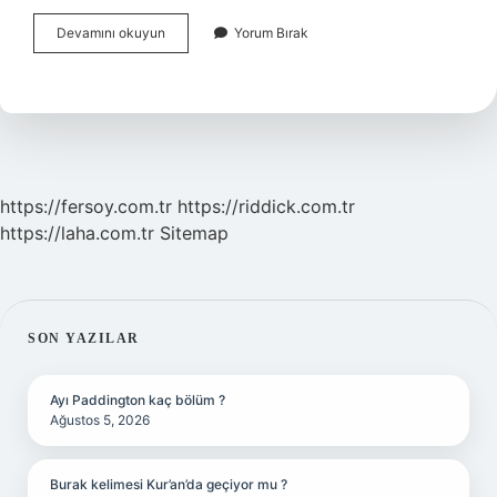
Bitkisel
Devamını okuyun
Yorum Bırak
Drog
Satış
Izin
Belgesi
Nasıl
Alınır
https://fersoy.com.tr
https://riddick.com.tr
https://laha.com.tr
Sitemap
SIDEBAR
SON YAZILAR
Ayı Paddington kaç bölüm ?
Ağustos 5, 2026
Burak kelimesi Kur’an’da geçiyor mu ?