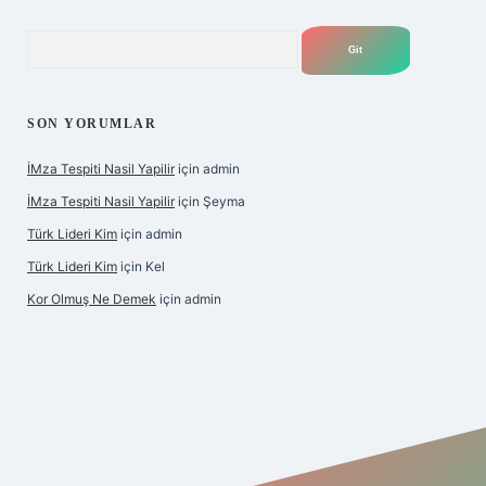
Arama
SON YORUMLAR
İMza Tespiti Nasil Yapilir
için
admin
İMza Tespiti Nasil Yapilir
için
Şeyma
Türk Lideri Kim
için
admin
Türk Lideri Kim
için
Kel
Kor Olmuş Ne Demek
için
admin
giriş