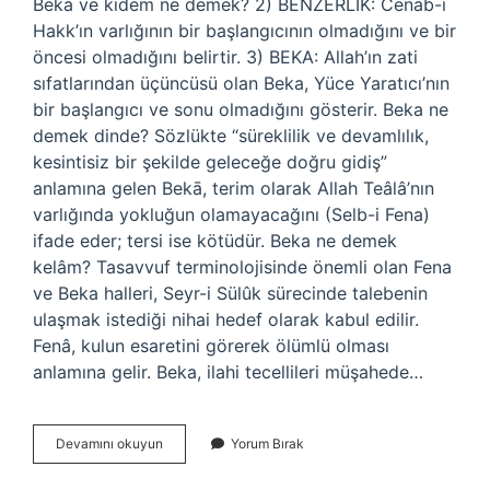
Beka ve kıdem ne demek? 2) BENZERLİK: Cenab-ı
Hakk’ın varlığının bir başlangıcının olmadığını ve bir
öncesi olmadığını belirtir. 3) BEKA: Allah’ın zati
sıfatlarından üçüncüsü olan Beka, Yüce Yaratıcı’nın
bir başlangıcı ve sonu olmadığını gösterir. Beka ne
demek dinde? Sözlükte “süreklilik ve devamlılık,
kesintisiz bir şekilde geleceğe doğru gidiş”
anlamına gelen Bekā, terim olarak Allah Teâlâ’nın
varlığında yokluğun olamayacağını (Selb-i Fena)
ifade eder; tersi ise kötüdür. Beka ne demek
kelâm? Tasavvuf terminolojisinde önemli olan Fena
ve Beka halleri, Seyr-i Sülûk sürecinde talebenin
ulaşmak istediği nihai hedef olarak kabul edilir.
Fenâ, kulun esaretini görerek ölümlü olması
anlamına gelir. Beka, ilahi tecellileri müşahede…
Beka
Devamını okuyun
Yorum Bırak
Nedir
Allahın