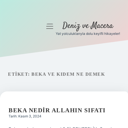
Deniz ve Macera
menüyü
aç
Yat yolculuklarıyla dolu keyifli hikayeler!
Anasayfa
Gizlilik Politikası
Yasal Uyarı
ETIKET:
BEKA VE KIDEM NE DEMEK
Hakkımızda
BEKA NEDIR ALLAHIN SIFATI
Tarih: Kasım 3, 2024