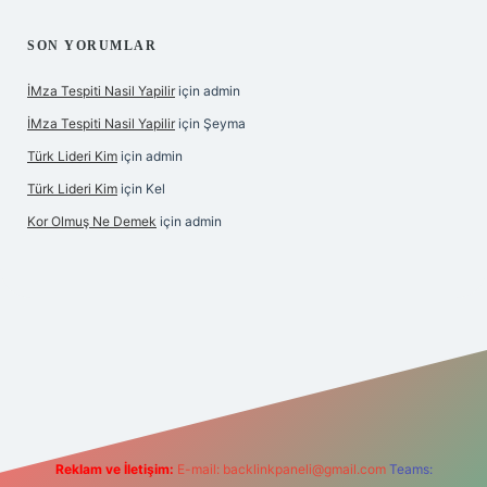
SON YORUMLAR
İMza Tespiti Nasil Yapilir
için
admin
İMza Tespiti Nasil Yapilir
için
Şeyma
Türk Lideri Kim
için
admin
Türk Lideri Kim
için
Kel
Kor Olmuş Ne Demek
için
admin
iriş
Reklam ve İletişim:
E-mail:
backlinkpaneli@gmail.com
Teams: