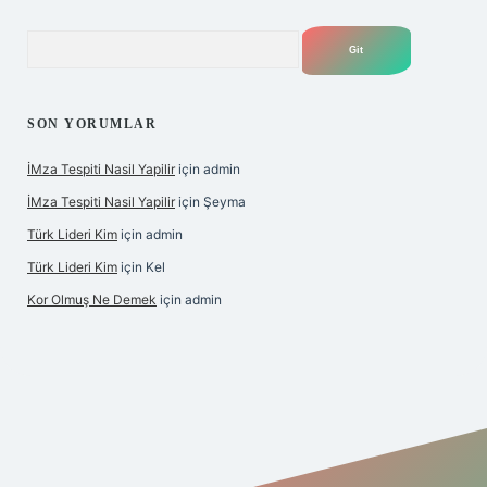
Arama
SON YORUMLAR
İMza Tespiti Nasil Yapilir
için
admin
İMza Tespiti Nasil Yapilir
için
Şeyma
Türk Lideri Kim
için
admin
Türk Lideri Kim
için
Kel
Kor Olmuş Ne Demek
için
admin
riş