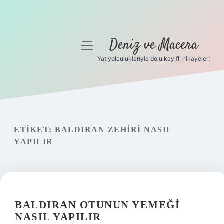
Deniz ve Macera
menüyü
aç
Yat yolculuklarıyla dolu keyifli hikayeler!
Anasayfa
Gizlilik Politikası
Yasal Uyarı
ETIKET:
BALDIRAN ZEHIRI NASIL
YAPILIR
Hakkımızda
BALDIRAN OTUNUN YEMEĞI
NASIL YAPILIR