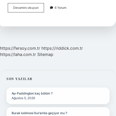
Baldıran
Devamını okuyun
6 Yorum
Otunun
Yemeği
Nasıl
Yapılır
https://fersoy.com.tr
https://riddick.com.tr
https://laha.com.tr
Sitemap
SIDEBAR
SON YAZILAR
Ayı Paddington kaç bölüm ?
Ağustos 5, 2026
Burak kelimesi Kur’an’da geçiyor mu ?