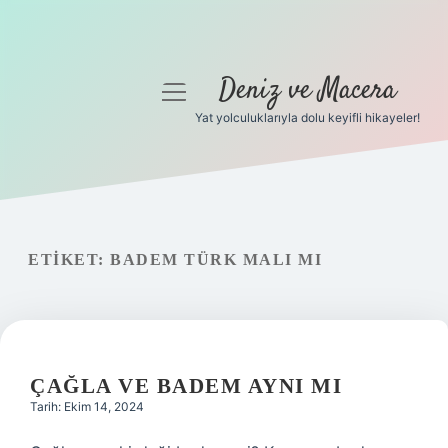
Deniz ve Macera
menüyü
aç
Yat yolculuklarıyla dolu keyifli hikayeler!
Anasayfa
Gizlilik Politikası
Yasal Uyarı
ETIKET:
BADEM TÜRK MALI MI
Hakkımızda
ÇAĞLA VE BADEM AYNI MI
Tarih: Ekim 14, 2024