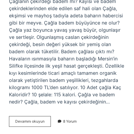
Çağlanın çekirdeği badem mi? Kayısı ve badem
çekirdeklerinden elde edilen saf hali olan Çağla,
ekşimsi ve mayhoş tadıyla adeta baharın habercisi
gibi bir meyve. Çağla badem büyüyünce ne olur?
Çağla yaz boyunca yavaş yavaş büyür, olgunlaşır
ve sertleşir. Olgunlaşmış caslan çekirdeğinin
çekirdeği, besin değeri yüksek bir yemiş olan
badem olarak tüketilir. Badem çağlası çıktı mı?
Havaların ısınmasıyla baharın başladığı Mersin’in
Silifke ilçesinde ilk yeşil hasat gerçekleşti. Özellikle
kıyı kesimlerinde ticari amaçlı tamamen organik
olarak yetiştirilen badem yeşillikleri, tezgahlarda
kilogramı 1000 TL’den satılıyor. 10 Adet çağla Kaç
Kaloridir? 10 şelale: 115 kalori. Çağla ve badem
nedir? Çağla, badem ve kayısı çekirdeğinin…
Çağla
Devamını okuyun
8 Yorum
Ve
Badem