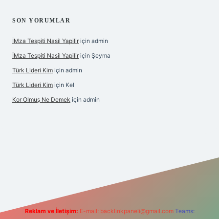
SON YORUMLAR
İMza Tespiti Nasil Yapilir
için
admin
İMza Tespiti Nasil Yapilir
için
Şeyma
Türk Lideri Kim
için
admin
Türk Lideri Kim
için
Kel
Kor Olmuş Ne Demek
için
admin
o giriş
Reklam ve İletişim:
E-mail:
backlinkpaneli@gmail.com
Teams: