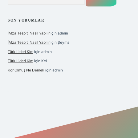
SON YORUMLAR
İMza Tespiti Nasil Yapilir
için
admin
İMza Tespiti Nasil Yapilir
için
Şeyma
Türk Lideri Kim
için
admin
Türk Lideri Kim
için
Kel
Kor Olmuş Ne Demek
için
admin
iş