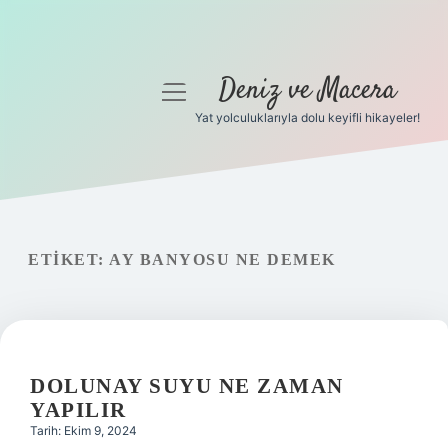
Deniz ve Macera
menüyü
aç
Yat yolculuklarıyla dolu keyifli hikayeler!
Anasayfa
Gizlilik Politikası
Yasal Uyarı
ETIKET:
AY BANYOSU NE DEMEK
Hakkımızda
DOLUNAY SUYU NE ZAMAN
YAPILIR
Tarih: Ekim 9, 2024