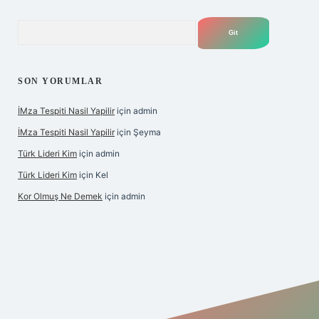
Arama
SON YORUMLAR
İMza Tespiti Nasil Yapilir
için
admin
İMza Tespiti Nasil Yapilir
için
Şeyma
Türk Lideri Kim
için
admin
Türk Lideri Kim
için
Kel
Kor Olmuş Ne Demek
için
admin
iş