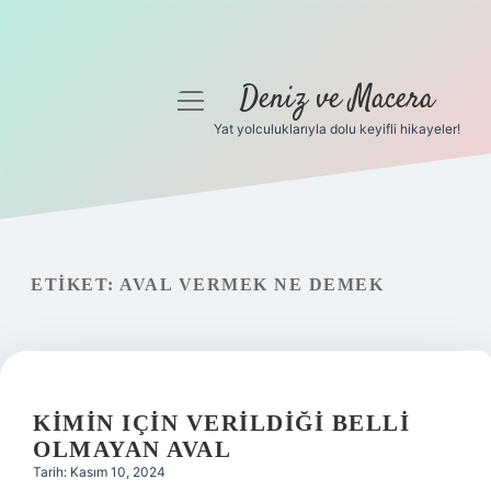
Deniz ve Macera
menüyü
aç
Yat yolculuklarıyla dolu keyifli hikayeler!
Anasayfa
Gizlilik Politikası
Yasal Uyarı
ETIKET:
AVAL VERMEK NE DEMEK
Hakkımızda
KIMIN IÇIN VERILDIĞI BELLI
OLMAYAN AVAL
Tarih: Kasım 10, 2024