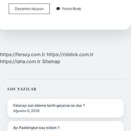
Kimin
Devamını okuyun
Yorum Bırak
Için
Verildiği
Belli
Olmayan
Aval
https://fersoy.com.tr
https://riddick.com.tr
https://laha.com.tr
Sitemap
SIDEBAR
SON YAZILAR
Faturayı son ödeme tarihi geçerse ne olur ?
Ağustos 6, 2026
Ayı Paddington kaç bölüm ?