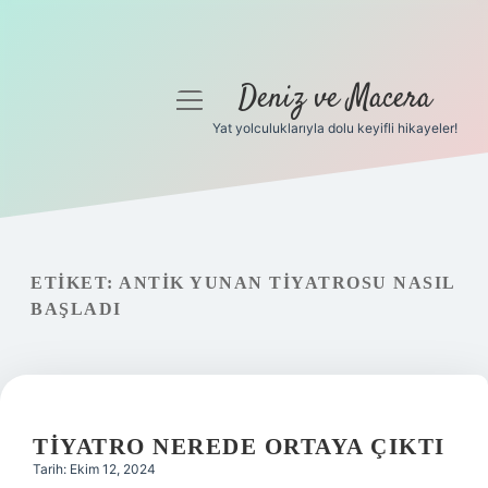
Deniz ve Macera
menüyü
aç
Yat yolculuklarıyla dolu keyifli hikayeler!
Anasayfa
Gizlilik Politikası
Yasal Uyarı
ETIKET:
ANTIK YUNAN TIYATROSU NASIL
BAŞLADI
Hakkımızda
TIYATRO NEREDE ORTAYA ÇIKTI
Tarih: Ekim 12, 2024