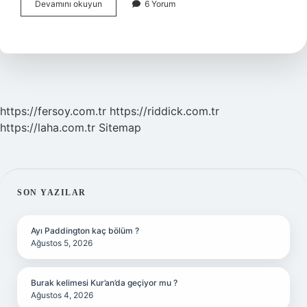
Tiyatro
Devamını okuyun
6 Yorum
Nerede
Ortaya
Çıktı
https://fersoy.com.tr
https://riddick.com.tr
https://laha.com.tr
Sitemap
SIDEBAR
SON YAZILAR
Ayı Paddington kaç bölüm ?
Ağustos 5, 2026
Burak kelimesi Kur’an’da geçiyor mu ?
Ağustos 4, 2026