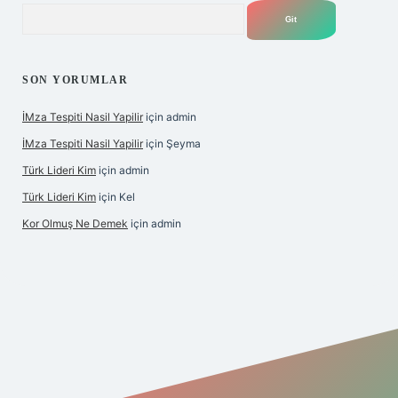
Arama
SON YORUMLAR
İMza Tespiti Nasil Yapilir
için
admin
İMza Tespiti Nasil Yapilir
için
Şeyma
Türk Lideri Kim
için
admin
Türk Lideri Kim
için
Kel
Kor Olmuş Ne Demek
için
admin
ş