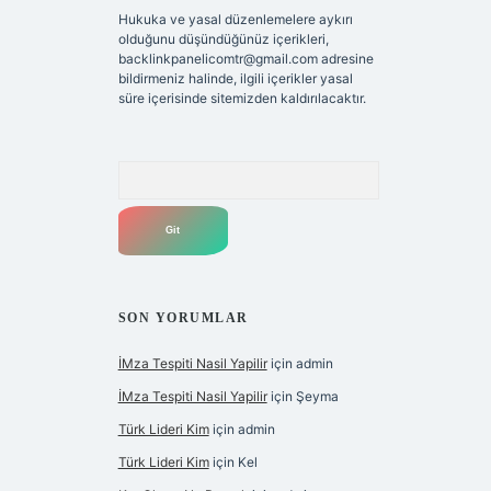
Hukuka ve yasal düzenlemelere aykırı
olduğunu düşündüğünüz içerikleri,
backlinkpanelicomtr@gmail.com
adresine
bildirmeniz halinde, ilgili içerikler yasal
süre içerisinde sitemizden kaldırılacaktır.
Arama
SON YORUMLAR
İMza Tespiti Nasil Yapilir
için
admin
İMza Tespiti Nasil Yapilir
için
Şeyma
Türk Lideri Kim
için
admin
Türk Lideri Kim
için
Kel