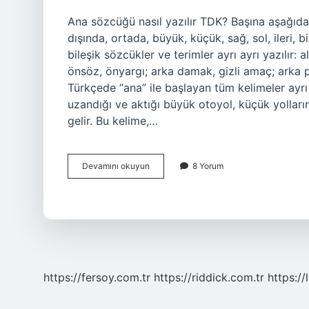
Ana sözcüğü nasıl yazılır TDK? Başına aşağıdaki
dışında, ortada, büyük, küçük, sağ, sol, ileri, bi
bileşik sözcükler ve terimler ayrı ayrı yazılır: al
önsöz, önyargı; arka damak, gizli amaç; arka p
Türkçede “ana” ile başlayan tüm kelimeler ayrı a
uzandığı ve aktığı büyük otoyol, küçük yolları
gelir. Bu kelime,…
Ana
Devamını okuyun
8 Yorum
Sözcüğü
Ne
Zaman
Bitişik
Yazılır
https://fersoy.com.tr
https://riddick.com.tr
https://