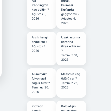
Ayı
Burak
Paddington
kelimesi
kaç bölüm ?
Kur’an’da
Ağustos 5,
geçiyor mu ?
2026
Ağustos 4,
2026
Arclk hangi
Uzaklaştırma
endekste ?
kararına
Ağustos 4,
itiraz edilir mi
2026
?
Temmuz 31,
2026
Alüminyum
Messi’nin kaç
folyo nasıl
ödülü var ?
soğuk tutar ?
Temmuz 25,
Temmuz 30,
2026
2026
Klozetin
Kalp atışını
kapağı
yavaşlatan