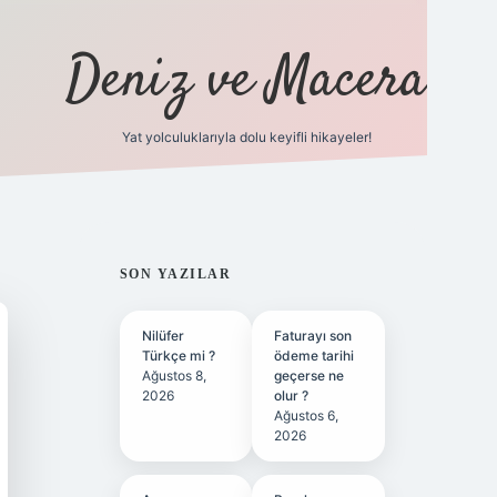
Deniz ve Macera
Yat yolculuklarıyla dolu keyifli hikayeler!
vdcasino giriş
SIDEBAR
SON YAZILAR
Nilüfer
Faturayı son
Türkçe mi ?
ödeme tarihi
Ağustos 8,
geçerse ne
2026
olur ?
Ağustos 6,
2026