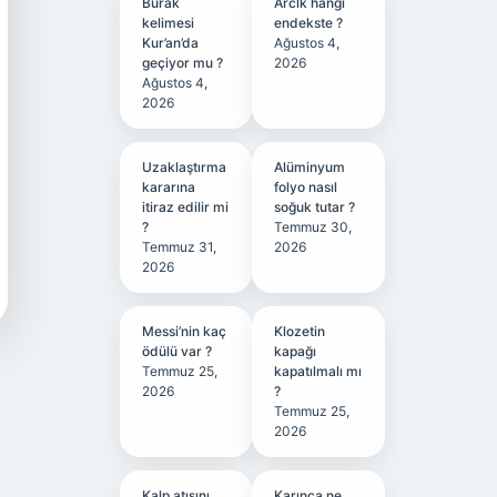
Burak
Arclk hangi
kelimesi
endekste ?
Kur’an’da
Ağustos 4,
geçiyor mu ?
2026
Ağustos 4,
2026
Uzaklaştırma
Alüminyum
kararına
folyo nasıl
itiraz edilir mi
soğuk tutar ?
?
Temmuz 30,
Temmuz 31,
2026
2026
Messi’nin kaç
Klozetin
ödülü var ?
kapağı
Temmuz 25,
kapatılmalı mı
2026
?
Temmuz 25,
2026
Kalp atışını
Karınca ne