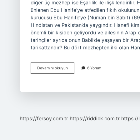
diğer üç mezhep ise Eşarilik ile ilişkilendirilir
ünlenen Ebu Hanife’ye atfedilen fıkıh okulunun 
kurucusu Ebu Hanife’ye (Numan bin Sabit) (699
Hindistan ve Pakistan’da yaygındır. Hanefi kim
önemli bir kişiden geliyordu ve ailesinin Arap 
tarihçiler ayrıca onun Babil’de yaşayan bir Ar
tarikattandır? Bu dört mezhepten ilki olan Han
Hanefi
Devamını okuyun
6 Yorum
Mezhebi
Kime
Bagli
https://fersoy.com.tr
https://riddick.com.tr
https://