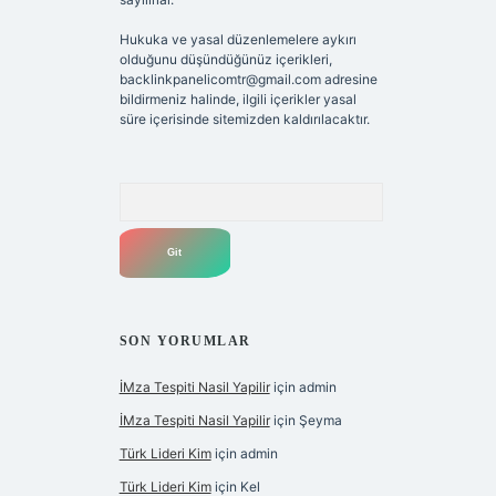
Hukuka ve yasal düzenlemelere aykırı
olduğunu düşündüğünüz içerikleri,
backlinkpanelicomtr@gmail.com
adresine
bildirmeniz halinde, ilgili içerikler yasal
süre içerisinde sitemizden kaldırılacaktır.
Arama
SON YORUMLAR
İMza Tespiti Nasil Yapilir
için
admin
İMza Tespiti Nasil Yapilir
için
Şeyma
Türk Lideri Kim
için
admin
Türk Lideri Kim
için
Kel