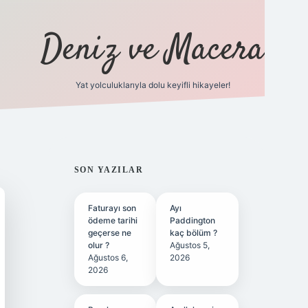
Deniz ve Macera
Yat yolculuklarıyla dolu keyifli hikayeler!
vdcasino giriş
SIDEBAR
SON YAZILAR
Faturayı son
Ayı
ödeme tarihi
Paddington
geçerse ne
kaç bölüm ?
olur ?
Ağustos 5,
Ağustos 6,
2026
2026