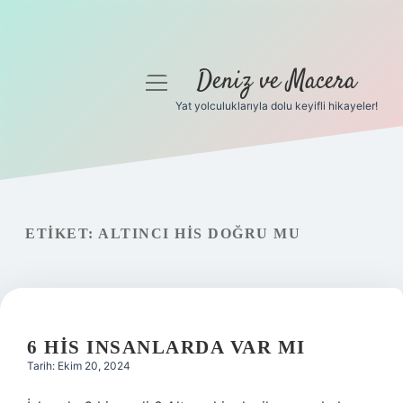
Deniz ve Macera
menüyü
aç
Yat yolculuklarıyla dolu keyifli hikayeler!
Anasayfa
Gizlilik Politikası
Yasal Uyarı
ETIKET:
ALTINCI HIS DOĞRU MU
Hakkımızda
6 HIS INSANLARDA VAR MI
Tarih: Ekim 20, 2024