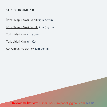
SON YORUMLAR
İMza Tespiti Nasil Yapilir
için
admin
İMza Tespiti Nasil Yapilir
için
Şeyma
Türk Lideri Kim
için
admin
Türk Lideri Kim
için
Kel
Kor Olmuş Ne Demek
için
admin
iriş
Reklam ve İletişim:
E-mail:
backlinkpaneli@gmail.com
Teams: