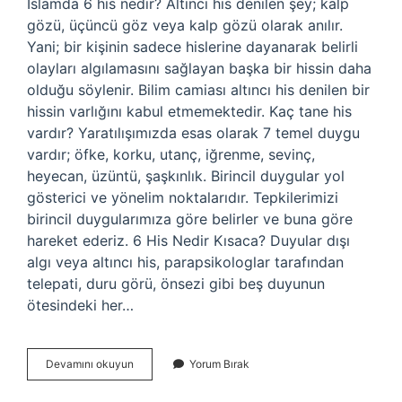
İslamda 6 his nedir? Altıncı his denilen şey; kalp
gözü, üçüncü göz veya kalp gözü olarak anılır.
Yani; bir kişinin sadece hislerine dayanarak belirli
olayları algılamasını sağlayan başka bir hissin daha
olduğu söylenir. Bilim camiası altıncı his denilen bir
hissin varlığını kabul etmemektedir. Kaç tane his
vardır? Yaratılışımızda esas olarak 7 temel duygu
vardır; öfke, korku, utanç, iğrenme, sevinç,
heyecan, üzüntü, şaşkınlık. Birincil duygular yol
gösterici ve yönelim noktalarıdır. Tepkilerimizi
birincil duygularımıza göre belirler ve buna göre
hareket ederiz. 6 His Nedir Kısaca? Duyular dışı
algı veya altıncı his, parapsikologlar tarafından
telepati, duru görü, önsezi gibi beş duyunun
ötesindeki her…
6
Devamını okuyun
Yorum Bırak
His
Insanlarda