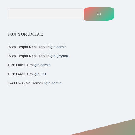
Arama
SON YORUMLAR
İMza Tespiti Nasil Yapilir
için
admin
İMza Tespiti Nasil Yapilir
için
Şeyma
Türk Lideri Kim
için
admin
Türk Lideri Kim
için
Kel
Kor Olmuş Ne Demek
için
admin
iş