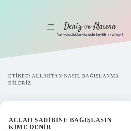
Deniz ve Macera
menüyü
aç
Yat yolculuklarıyla dolu keyifli hikayeler!
Anasayfa
Gizlilik Politikası
Yasal Uyarı
ETIKET:
ALLAHTAN NASIL BAĞIŞLANMA
DILERIZ
Hakkımızda
ALLAH SAHIBINE BAĞIŞLASIN
KIME DENIR