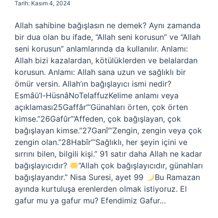
Tarih: Kasım 4, 2024
Allah sahibine bağışlasın ne demek? Aynı zamanda
bir dua olan bu ifade, “Allah seni korusun” ve “Allah
seni korusun” anlamlarında da kullanılır. Anlamı:
Allah bizi kazalardan, kötülüklerden ve belalardan
korusun. Anlamı: Allah sana uzun ve sağlıklı bir
ömür versin. Allah’ın bağışlayıcı ismi nedir?
Esmâü’l-HüsnâNoTelaffuzKelime anlamı veya
açıklaması25Gaffâr”‘Günahları örten, çok örten
kimse.”26Gafûr”‘Affeden, çok bağışlayan, çok
bağışlayan kimse.”27Ganî”‘Zengin, zengin veya çok
zengin olan.”28Habîr”‘Sağlıklı, her şeyin içini ve
sırrını bilen, bilgili kişi.” 91 satır daha Allah ne kadar
bağışlayıcıdır?
“Allah çok bağışlayıcıdır, günahları
bağışlayandır.” Nisa Suresi, ayet 99
Bu Ramazan
ayında kurtuluşa erenlerden olmak istiyoruz. El
gafur mu ya gafur mu? Efendimiz Gafur…