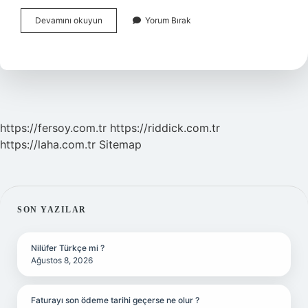
Allah
Devamını okuyun
Yorum Bırak
Sahibine
Bağışlasın
Kime
Denir
https://fersoy.com.tr
https://riddick.com.tr
https://laha.com.tr
Sitemap
SIDEBAR
SON YAZILAR
Nilüfer Türkçe mi ?
Ağustos 8, 2026
Faturayı son ödeme tarihi geçerse ne olur ?