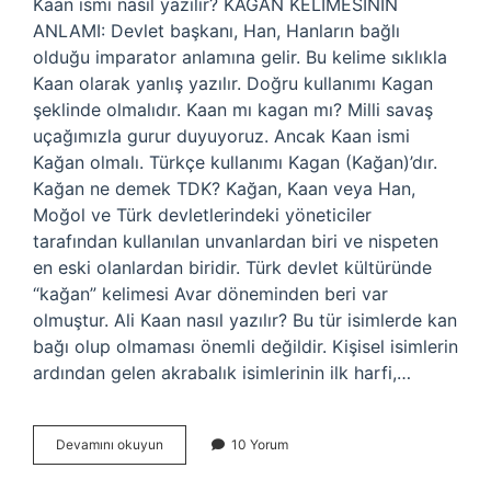
Kaan ismi nasıl yazılır? KAĞAN KELİMESİNİN
ANLAMI: Devlet başkanı, Han, Hanların bağlı
olduğu imparator anlamına gelir. Bu kelime sıklıkla
Kaan olarak yanlış yazılır. Doğru kullanımı Kagan
şeklinde olmalıdır. Kaan mı kagan mı? Milli savaş
uçağımızla gurur duyuyoruz. Ancak Kaan ismi
Kağan olmalı. Türkçe kullanımı Kagan (Kağan)’dır.
Kağan ne demek TDK? Kağan, Kaan veya Han,
Moğol ve Türk devletlerindeki yöneticiler
tarafından kullanılan unvanlardan biri ve nispeten
en eski olanlardan biridir. Türk devlet kültüründe
“kağan” kelimesi Avar döneminden beri var
olmuştur. Ali Kaan nasıl yazılır? Bu tür isimlerde kan
bağı olup olmaması önemli değildir. Kişisel isimlerin
ardından gelen akrabalık isimlerinin ilk harfi,…
Kaan
Devamını okuyun
10 Yorum
Ismi
Nasıl