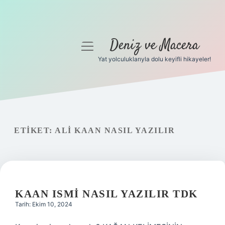
Deniz ve Macera
menüyü
aç
Yat yolculuklarıyla dolu keyifli hikayeler!
Anasayfa
Gizlilik Politikası
Yasal Uyarı
ETIKET:
ALI KAAN NASIL YAZILIR
Hakkımızda
KAAN ISMI NASIL YAZILIR TDK
Tarih: Ekim 10, 2024