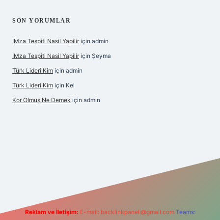
SON YORUMLAR
İMza Tespiti Nasil Yapilir
için
admin
İMza Tespiti Nasil Yapilir
için
Şeyma
Türk Lideri Kim
için
admin
Türk Lideri Kim
için
Kel
Kor Olmuş Ne Demek
için
admin
riş
Reklam ve İletişim:
E-mail:
backlinkpaneli@gmail.com
Teams: