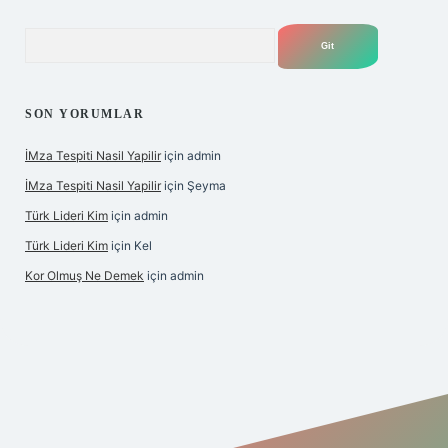
Arama
SON YORUMLAR
İMza Tespiti Nasil Yapilir
için
admin
İMza Tespiti Nasil Yapilir
için
Şeyma
Türk Lideri Kim
için
admin
Türk Lideri Kim
için
Kel
Kor Olmuş Ne Demek
için
admin
iş