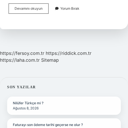
Bitkisel
Devamını okuyun
Yorum Bırak
Drog
Satış
Izin
Belgesi
Nasıl
Alınır
https://fersoy.com.tr
https://riddick.com.tr
https://laha.com.tr
Sitemap
SIDEBAR
SON YAZILAR
Nilüfer Türkçe mi ?
Ağustos 8, 2026
Faturayı son ödeme tarihi geçerse ne olur ?