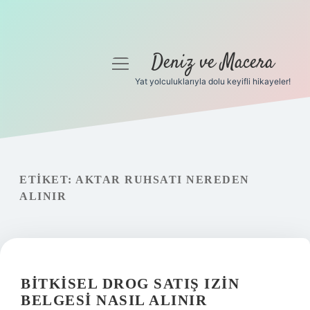
Deniz ve Macera
menüyü
aç
Yat yolculuklarıyla dolu keyifli hikayeler!
Anasayfa
Gizlilik Politikası
Yasal Uyarı
ETIKET:
AKTAR RUHSATI NEREDEN
ALINIR
Hakkımızda
BITKISEL DROG SATIŞ IZIN
BELGESI NASIL ALINIR