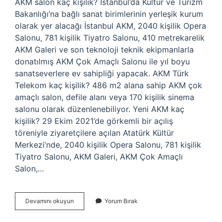
AKM salon kaç kişilik? İstanbul’da Kültür ve Turizm
Bakanlığı’na bağlı sanat birimlerinin yerleşik kurum
olarak yer alacağı İstanbul AKM, 2040 kişilik Opera
Salonu, 781 kişilik Tiyatro Salonu, 410 metrekarelik
AKM Galeri ve son teknoloji teknik ekipmanlarla
donatılmış AKM Çok Amaçlı Salonu ile yıl boyu
sanatseverlere ev sahipliği yapacak. AKM Türk
Telekom kaç kişilik? 486 m2 alana sahip AKM çok
amaçlı salon, defile alanı veya 170 kişilik sinema
salonu olarak düzenlenebiliyor. Yeni AKM kaç
kişilik? 29 Ekim 2021’de görkemli bir açılış
töreniyle ziyaretçilere açılan Atatürk Kültür
Merkezi’nde, 2040 kişilik Opera Salonu, 781 kişilik
Tiyatro Salonu, AKM Galeri, AKM Çok Amaçlı
Salon,…
Akm
Devamını okuyun
Yorum Bırak
Salon
Kac