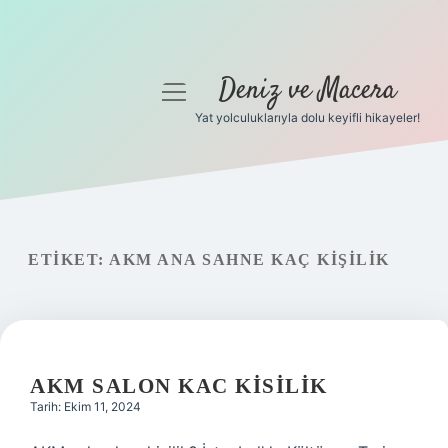
Deniz ve Macera
menüyü
aç
Yat yolculuklarıyla dolu keyifli hikayeler!
Anasayfa
Gizlilik Politikası
Yasal Uyarı
ETIKET:
AKM ANA SAHNE KAÇ KIŞILIK
Hakkımızda
AKM SALON KAC KISILIK
Tarih: Ekim 11, 2024