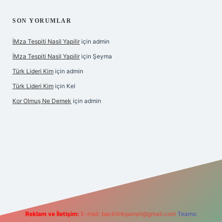
SON YORUMLAR
İMza Tespiti Nasil Yapilir
için
admin
İMza Tespiti Nasil Yapilir
için
Şeyma
Türk Lideri Kim
için
admin
Türk Lideri Kim
için
Kel
Kor Olmuş Ne Demek
için
admin
riş
Reklam ve İletişim:
E-mail:
backlinkpaneli@gmail.com
Teams: