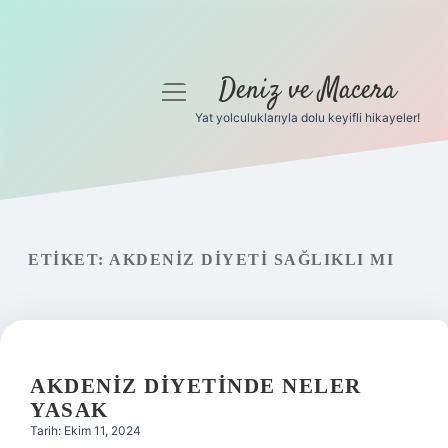
Deniz ve Macera
menüyü
aç
Yat yolculuklarıyla dolu keyifli hikayeler!
Anasayfa
Gizlilik Politikası
Yasal Uyarı
ETIKET:
AKDENIZ DIYETI SAĞLIKLI MI
Hakkımızda
AKDENIZ DIYETINDE NELER
YASAK
Tarih: Ekim 11, 2024