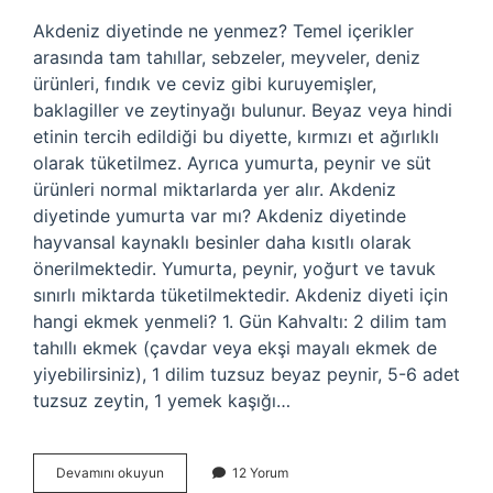
Akdeniz diyetinde ne yenmez? Temel içerikler
arasında tam tahıllar, sebzeler, meyveler, deniz
ürünleri, fındık ve ceviz gibi kuruyemişler,
baklagiller ve zeytinyağı bulunur. Beyaz veya hindi
etinin tercih edildiği bu diyette, kırmızı et ağırlıklı
olarak tüketilmez. Ayrıca yumurta, peynir ve süt
ürünleri normal miktarlarda yer alır. Akdeniz
diyetinde yumurta var mı? Akdeniz diyetinde
hayvansal kaynaklı besinler daha kısıtlı olarak
önerilmektedir. Yumurta, peynir, yoğurt ve tavuk
sınırlı miktarda tüketilmektedir. Akdeniz diyeti için
hangi ekmek yenmeli? 1. Gün Kahvaltı: 2 dilim tam
tahıllı ekmek (çavdar veya ekşi mayalı ekmek de
yiyebilirsiniz), 1 dilim tuzsuz beyaz peynir, 5-6 adet
tuzsuz zeytin, 1 yemek kaşığı…
Akdeniz
Devamını okuyun
12 Yorum
Diyetinde