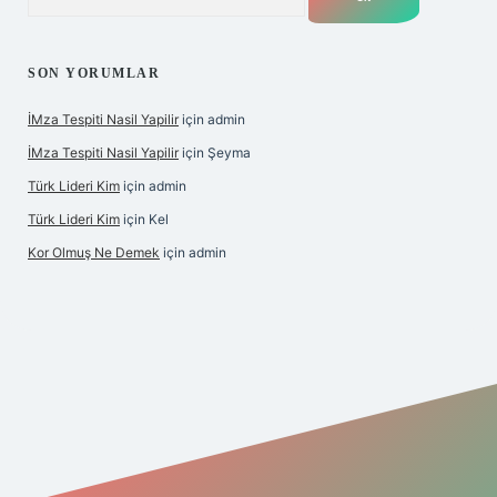
SON YORUMLAR
İMza Tespiti Nasil Yapilir
için
admin
İMza Tespiti Nasil Yapilir
için
Şeyma
Türk Lideri Kim
için
admin
Türk Lideri Kim
için
Kel
Kor Olmuş Ne Demek
için
admin
riş