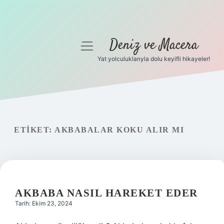
Deniz ve Macera
menüyü
aç
Yat yolculuklarıyla dolu keyifli hikayeler!
Anasayfa
Gizlilik Politikası
Yasal Uyarı
ETIKET:
AKBABALAR KOKU ALIR MI
Hakkımızda
AKBABA NASIL HAREKET EDER
Tarih: Ekim 23, 2024