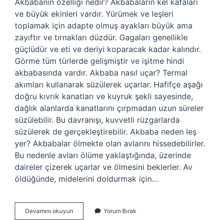
Akbabanın özelliği nedir? Akbabaların kel kafaları
ve büyük ekinleri vardır. Yürümek ve leşleri
toplamak için adapte olmuş ayakları büyük ama
zayıftır ve tırnakları düzdür. Gagaları genellikle
güçlüdür ve eti ve deriyi koparacak kadar kalındır.
Görme tüm türlerde gelişmiştir ve işitme hindi
akbabasında vardır. Akbaba nasıl uçar? Termal
akımları kullanarak süzülerek uçarlar. Hafifçe aşağı
doğru kıvrık kanatları ve kuyruk şekli sayesinde,
dağlık alanlarda kanatlarını çırpmadan uzun süreler
süzülebilir. Bu davranışı, kuvvetli rüzgarlarda
süzülerek de gerçekleştirebilir. Akbaba neden leş
yer? Akbabalar ölmekte olan avlarını hissedebilirler.
Bu nedenle avları ölüme yaklaştığında, üzerinde
daireler çizerek uçarlar ve ölmesini beklerler. Av
öldüğünde, midelerini doldurmak için…
Akbaba
Devamını okuyun
Yorum Bırak
Nasıl