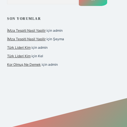
SON YORUMLAR
İMza Tespiti Nasil Yapilir
için
admin
İMza Tespiti Nasil Yapilir
için
Şeyma
Türk Lideri Kim
için
admin
Türk Lideri Kim
için
Kel
Kor Olmuş Ne Demek
için
admin
iş