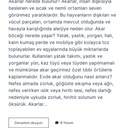
Akarlar nerede bulunur? Akarlar, insan dışkısıyla
beslenen ve sıcak ve nemli ortamları seven
görünmez yaratıklardır. Bu hayvanların dışkıları ve
vücut parçaları, ortamda mevcut olduğunda ve
havayla karıştığında alerjiye neden olur. Akar
böceği nerede yaşar? Yatak, yastık, yorgan, halı,
kalın kumaş perde ve mobilya gibi kolayca toz
toplayabilen ev eşyalarında büyük miktarlarda
bulunurlar. Kullanılan yatak takımı, yastık ve
yorganlar yün, kaz tüyü veya tüyden yapılmamalı
ve mümkünse akar geçirmez özel tıbbi örtülerle
kaplanmalıdır. Evde akar olduğunu nasıl anlarız?
Nefes almada zorluk, göğüste sıkışma veya ağrı,
nefes verirken ıslık veya hırıltı sesi, nefes darlığı
nedeniyle uykuda zorluk, hırıltılı solunum ve
öksürük. Akarlar…
Akarlar
Devamını okuyun
8 Yorum
Hangi