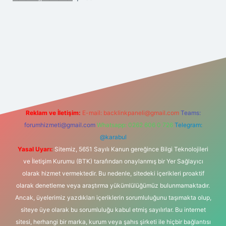
iş
Reklam ve İletişim:
E-mail:
backlinkpaneli@gmail.com
Teams:
forumhizmeti@gmail.com
Whatsapp: 0262 606 0 726
Telegram:
@karabul
Yasal Uyarı:
Sitemiz, 5651 Sayılı Kanun gereğince Bilgi Teknolojileri
ve İletişim Kurumu (BTK) tarafından onaylanmış bir Yer Sağlayıcı
olarak hizmet vermektedir. Bu nedenle, sitedeki içerikleri proaktif
olarak denetleme veya araştırma yükümlülüğümüz bulunmamaktadır.
Ancak, üyelerimiz yazdıkları içeriklerin sorumluluğunu taşımakta olup,
siteye üye olarak bu sorumluluğu kabul etmiş sayılırlar. Bu internet
sitesi, herhangi bir marka, kurum veya şahıs şirketi ile hiçbir bağlantısı