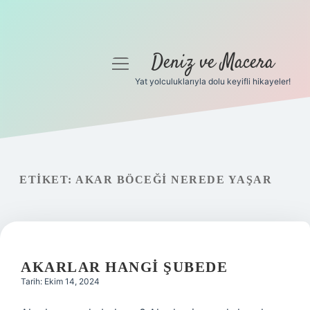
Deniz ve Macera
menüyü
aç
Yat yolculuklarıyla dolu keyifli hikayeler!
Anasayfa
Gizlilik Politikası
Yasal Uyarı
ETIKET:
AKAR BÖCEĞI NEREDE YAŞAR
Hakkımızda
AKARLAR HANGI ŞUBEDE
Tarih: Ekim 14, 2024