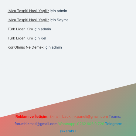
İMza Tespiti Nasil Yapilir
için
admin
İMza Tespiti Nasil Yapilir
için
Şeyma
Türk Lideri Kim
için
admin
Türk Lideri Kim
için
Kel
Kor Olmuş Ne Demek
için
admin
no giriş
Reklam ve İletişim:
E-mail:
backlinkpaneli@gmail.com
Teams:
forumhizmeti@gmail.com
Whatsapp: 0262 606 0 726
Telegram:
@karabul