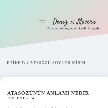
Deniz ve Macera
menüyü
aç
Yat yolculuklarıyla dolu keyifli hikayeler!
Anasayfa
Gizlilik Politikası
Yasal Uyarı
ETIKET:
2 ATASÖZÜ SÖYLER MISIN
Hakkımızda
ATASÖZÜNÜN ANLAMI NEDIR
Tarih: Ekim 11, 2024