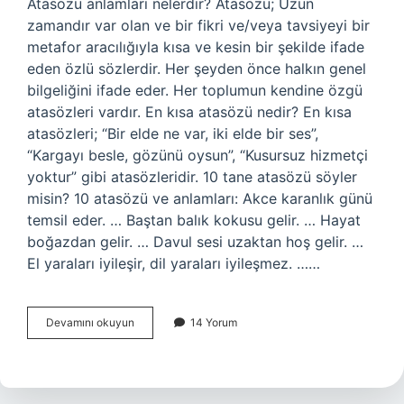
Atasözü anlamları nelerdir? Atasözü; Uzun
zamandır var olan ve bir fikri ve/veya tavsiyeyi bir
metafor aracılığıyla kısa ve kesin bir şekilde ifade
eden özlü sözlerdir. Her şeyden önce halkın genel
bilgeliğini ifade eder. Her toplumun kendine özgü
atasözleri vardır. En kısa atasözü nedir? En kısa
atasözleri; “Bir elde ne var, iki elde bir ses”,
“Kargayı besle, gözünü oysun”, “Kusursuz hizmetçi
yoktur” gibi atasözleridir. 10 tane atasözü söyler
misin? 10 atasözü ve anlamları: Akce karanlık günü
temsil eder. … Baştan balık kokusu gelir. … Hayat
boğazdan gelir. … Davul sesi uzaktan hoş gelir. …
El yaraları iyileşir, dil yaraları iyileşmez. ……
Atasözünün
Devamını okuyun
14 Yorum
Anlamı
Nedir