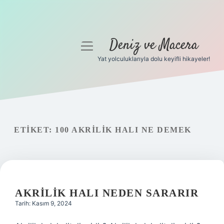
Deniz ve Macera
menüyü
aç
Yat yolculuklarıyla dolu keyifli hikayeler!
Anasayfa
Gizlilik Politikası
Yasal Uyarı
ETIKET:
100 AKRILIK HALI NE DEMEK
Hakkımızda
AKRILIK HALI NEDEN SARARIR
Tarih: Kasım 9, 2024