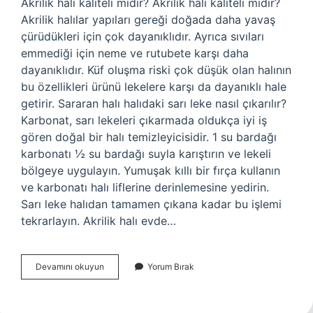
Akrilik halı kaliteli midir? Akrilik halı kaliteli midir?
Akrilik halılar yapıları gereği doğada daha yavaş
çürüdükleri için çok dayanıklıdır. Ayrıca sıvıları
emmediği için neme ve rutubete karşı daha
dayanıklıdır. Küf oluşma riski çok düşük olan halının
bu özellikleri ürünü lekelere karşı da dayanıklı hale
getirir. Sararan halı halıdaki sarı leke nasıl çıkarılır?
Karbonat, sarı lekeleri çıkarmada oldukça iyi iş
gören doğal bir halı temizleyicisidir. 1 su bardağı
karbonatı ½ su bardağı suyla karıştırın ve lekeli
bölgeye uygulayın. Yumuşak kıllı bir fırça kullanın
ve karbonatı halı liflerine derinlemesine yedirin.
Sarı leke halıdan tamamen çıkana kadar bu işlemi
tekrarlayın. Akrilik halı evde…
Akrilik
Devamını okuyun
Yorum Bırak
Halı
Neden
Sararır