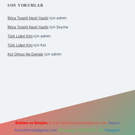
SON YORUMLAR
İMza Tespiti Nasil Yapilir
için
admin
İMza Tespiti Nasil Yapilir
için
Şeyma
Türk Lideri Kim
için
admin
Türk Lideri Kim
için
Kel
Kor Olmuş Ne Demek
için
admin
riş
Reklam ve İletişim:
E-mail:
backlinkpaneli@gmail.com
Teams:
forumhizmeti@gmail.com
Whatsapp: 0262 606 0 726
Telegram: